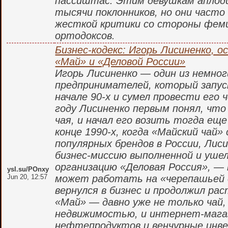
пассиштас. Этим девушкам аплод
тысячи поклонников, но они часто
жесткой критики со стороны фем
ортодоксов.
Бизнес-кодекс: Игорь Лисиненко, 
«Май» и «Деловой России»
Игорь Лисиненко — один из немног
предпринимателей, который запус
начале 90-х и сумел провести его ч
году Лисиненко первым понял, что
чая, и начал его возить тогда еще
конце 1990-х, когда «Майский чай»
популярных брендов в России, Лис
бизнес-миссию выполненной и ушел
организацию «Деловая Россия», — 
ysl.su/POnxy
Jun 20, 12:57
может работать на «черепашьей 
вернулся в бизнес и продолжил ра
«Май» — давно уже не только чай,
недвижимостью, и интернет-мага
нефтепродуктов и венчурные инве