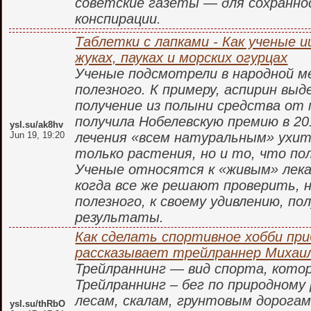
советские газеты — для сохранно
конспирации.
Таблетки с лапками - Как ученые 
жуках, пауках и морских огурцах
Ученые подсмотрели в народной м
полезного. К примеру, аспирин выде
получение из полыни средства от
получила Нобелевскую премию в 20
ysl.su/ak8hv
Jun 19, 19:20
лечения «всем натуральным» ухи
только растения, но и то, что по
Ученые относятся к «живым» лека
когда все же решают проверить, н
полезного, к своему удивлению, п
результаты.
Как сделать спортивное хобби пр
рассказывает трейлраннер Михаи
Трейлраннинг — вид спорта, кото
Трейлраннинг – бег по природному
лесам, скалам, грунтовым дорогам
ysl.su/thRbO