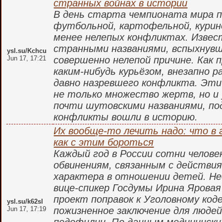
странных войнах в истории
В день старта чемпионата мира 
футбольной, картофельной, курино
менее нелепых конфликтах. Извес
странными названиями, вспыхнувш
ysl.su/Kchcu
Jun 17, 17:21
совершенно нелепой причине. Как п
каким-нибудь курьёзом, внезапно 
давно назревшего конфликта. Эти 
не только множество жертв, но и
почти шутовскими названиями, п
конфликты вошли в историю.
Их вообще-то лечить надо: что в 
как с этим бороться
Каждый год в России сотни челов
обвинениям, связанным с действия
характера в отношении детей. Не
вице-спикер Госдумы Ирина Яровая
проект поправок к Уголовному ко
ysl.su/k62sl
Jun 17, 17:19
пожизненное заключение для людей