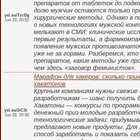
препаратов от таблеток до подк
долю мужчин остаются только пр
ysl.su/TzcDg
хирургические методы. Однако в 
Jun 29, 20:02
о новых технологиях мужской конт
мелькают в СМИ: клинические исс
первые результаты, а фармкомпа
появление мужских противозачат
уже не за горами. Разберемся, кт
препаратов, какие методы уже пр
чем здесь «заговор феминисток».
Марафон для хакеров: сколько при
хакатонов
Крупным компаниям нужны свежие 
разработчикам — шанс получить б
Хакатоны — конкурсы по программи
ysl.su/2iC3t
денежный приз молодые разработ
Jun 29, 20:00
технологические задачи: придумы
предлагают новые продукты. Для
способ заработать и показать себ