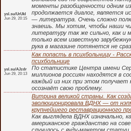
моменты разобщенности одним из 
продолжается диалог, является ис
ysl.su/UrUkI
Jun 29, 20:15
— литература. Очень сложно полю
знаешь. Мы хотим, чтобы наши ч
литературу так же сильно, как и м
только всем известную зарубежную
рука в магазине потянется не сраз
Как попасть в психбольницу - Расс
психбольнице
По статистике Центра имени Серб
ysl.su/AJzdr
Jun 29, 20:13
миллионов россиян находятся в со
каждый из них при этом получает
осознаёт свою проблему.
Витрина великой страны. Как созд
эволюционировала ВДНХ — от нэпм
крупнейшего реставрационного пр
Как выглядела ВДНХ изначально, к
американское гражданство на сове
случилось с вуду-макетом статуи