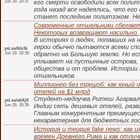
Jun 29, 20:37
его смерти освободили всех поли
года назад все надеялись, что его
станет последним политзэком. Не
Современные отшельники сбегают
Некоторых возвращают насильно.
В историях о людях, попавших на
герои обычно пытаются всеми сп
ysl.su/blx1k
Jun 29, 20:36
обратно на Большую землю. Но ес
уплывает на пустынные острова,
общества и от проблем. Истории
отшельников.
Миллионер без трущоб: как юный и
отелей на $1 млрд
Студент-недоучка Ритеш Агарвал
ysl.su/ebXjX
Jun 29, 20:35
Индии сеть дешевых отелей, раз
Главным конкурентным преимуще
нехарактерная для бюджетных го
История и теория fake news: как и
времен Древнего Рима и как отли