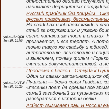
относительно дешево получают п
нанимают дефицитных сотрудник
Русский праздник без пощады - С
русских праздниках, бессмысленны
На свадьбах и юбилеях каждый в
стыд за окружающих и ужасно бои
сцене читающим тост в стихах. Н
ysl.su/BhQC0
Jun 29, 19:58
признаётся, и все терпят. А пот
точно такую же свадьбу и юбилей.
антропологию, психологию и социо
и выясняем, почему фильм «Горько
считать документалистикой, а не
Проблема с белкой - Откуда к Пуш
Один из самых запоминающихся обр
Пушкина — белка князя Гвидона, ко
ysl.su/AhVTW
Jun 20, 20:25
«песенки поет да орешки все грыз
самый загадочный из пушкинских 
разобраться в истории белки.
Асбест вызывает рак. В России ег