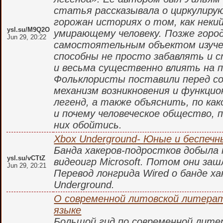
статья рассказывала о циркулиру
горожан историях о том, как неки
ysl.su/M9Q2O
умирающему человеку. Позже горо
Jun 29, 20:22
самостоятельным объектом изучен
способны не просто забавлять и 
и весьма существенно влиять на п
Фольклористы поставили перед с
механизм возникновения и функцио
легенд, а также объяснить, по ка
и почему человеческое общество, п
них обойтись.
Xbox Underground- Юные и беспечн
Банда хакеров-подростков добыла
ysl.su/vCTtZ
видеоигр Microsoft. Потом они заш
Jun 29, 20:21
Перевод лонгрида Wired о банде х
Underground.
О современной литовской литерат
языке
Большой гид по современной лит