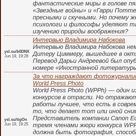
фантастические миры в голове пя
«Звездные войны» и «Гарри Потте
пресными и скучными. Но почему ж
психологи и философы уделяют т
изучению природы воображения?
Интервью Владимира Набокова
Интервью Владимира Набокова не
ysl.su/b0DNX
Дитеру Циммеру, вышедшее в октябр
Jun 19, 19:28
Перевод Дарьи Андреевой был опу
номере «Иностранной литературы»
За что награждают фотожурналис
World Press Photo
World Press Photo (WPPh) — один 
конкурсов в отрасли. Но отражаю
работы лучшее, что есть в совре
то, что делает тот или иной сн
Представитель компании Canon Eu
ysl.su/tigOn
Jun 19, 19:25
тремя членами жюри конкурса WPP
должна быть фотография, способн