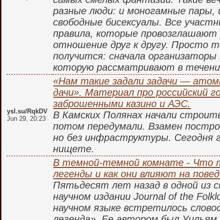
разные люди: и моногамные пары,
свободные бисексуалы. Все участ
правила, которые провозглашают
отношение друг к другу. Просто т
получится: сначала организаторы 
которую рассматривают в течение
«Нам такие задали задачи — атом
дачи». Материал про российский го
заброшенными казино и АЭС.
ysl.su/RqkDV
В Камских Полянах начали строит
Jun 29, 20:23
потом передумали. Взамен постро
но без инфраструктуры. Сегодня 
нищете.
В темной-темной комнате - Что т
легенды и как они влияют на пове
Пятьдесят лет назад в одной из 
научном издании Journal of the Folklo
научном языке встретилось слово
легенда». Ее автором был Уильям