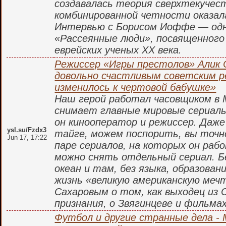
создавалась теория сверхтекучест
комбинированной четности оказал
Интервью с Борисом Иоффе — одн
«Рассеянные люди», посвященног
еврейских ученых XX века.
Режиссер «Игры престолов» Алик 
довольно счастливым советским р
изменилось к чертовой бабушке»
Наш герой работал часовщиком в М
снимает главные мировые сериалы.
он кинооператор и режиссер. Даже
ysl.su/Fzdx3
тайге, можем поспорить, вы точн
Jun 17, 17:22
паре сериалов, на которых он раб
можно снять отдельный сериал. 
океан и там, без языка, образован
жизнь «великую американскую мечт
Сахаровым о том, как выходец из 
признания, о Звягинцеве и фильма
Футбол и другие странные дела -