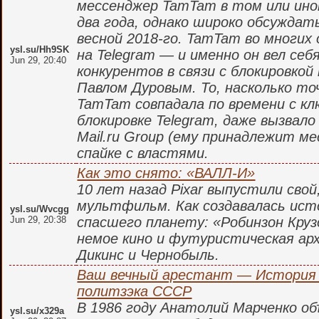
мессенджер TamTam в том или ин
два года, однако широко обсуждат
весной 2018-го. TamTam во многих
ysl.su/Hh9SK
на Telegram — и именно он вел себ
Jun 29, 20:40
конкурентов в связи с блокировкой
Павлом Дуровым. То, насколько то
TamTam совпадала по времени с к
блокировке Telegram, даже вызвало
Mail.ru Group (ему принадлежит м
спайке с властями.
Как это снято: «ВАЛЛ-И»
10 лет назад Pixar выпустили свой
мультфильм. Как создавалась ист
ysl.su/Wvcgg
Jun 29, 20:38
спасшего планету: «Робинзон Круз
немое кино и футуристическая ар
Дикинс и Чернобыль.
Ваш вечный арестант — История 
политзэка СССР
В 1986 году Анатолий Марченко об
ysl.su/x329a