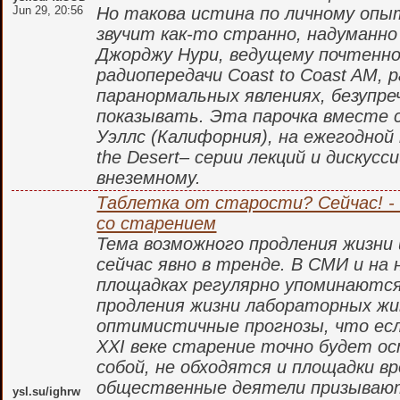
Jun 29, 20:56
Но такова истина по личному опыт
звучит как-то странно, надуманно
Джорджу Нури, ведущему почтенно
радиопередачи Coast to Coast AM,
паранормальных явлениях, безупре
показывать. Эта парочка вместе 
Уэллс (Калифорния), на ежегодной 
the Desert– серии лекций и дискус
внеземному.
Таблетка от старости? Сейчас! -
со старением
Тема возможного продления жизни
сейчас явно в тренде. В СМИ и на
площадках регулярно упоминаются
продления жизни лабораторных ж
оптимистичные прогнозы, что если
XXI веке старение точно будет ос
собой, не обходятся и площадки в
общественные деятели призываю
ysl.su/ighrw