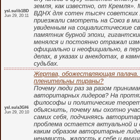
земля, как известно, от Кремля». 
ysl.su/ib1BD
ВДНХ для сотен тысяч советских
Jun 29, 20:11
приезжали смотреть на Союз в м
увиденным на социалистические св
памятник бурной эпохи, гигантски
менялся и постоянно отражал изм
официально и неофициально, в пер
делах, в указах и анекдотах, в камн
судьбах.
Жертва, обожествляющая палача.
пленительны тираны?
Почему люди раз за разом приним
авторитарных лидеров? На прот
философы и политические теоре
ysl.su/a3GHi
объяснить, почему мы охотно уча
Jun 29, 20:10
самих себя, подчиняясь авторита
проблема остается актуальной и 
каким образом авторитарные лид
ненависть, жалость к себе и вну