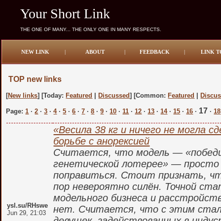
Your Short Link
THE ONE OF MANY... THE ONLY ONE IN MANY RESPECTS.
NEW LINK
|
ABOUT
|
FEEDBACK
|
LINK T
TOP new links
[
New links
] [Today:
Featured
|
Discussed
] [Common:
Featured
|
Discu
17
Page:
1
·
2
·
3
·
4
·
5
·
6
·
7
·
8
·
9
·
10
·
11
·
12
·
13
·
14
·
15
·
16
·
·
18
«Весила 38 кг и ничего не могла сд
борьбе с анорексией
Считается, что модель — «побед
генетической лотерее» — просто
поправиться. Стоит признать, чт
пор невероятно силён. Точной ста
модельного бизнеса и расстройст
ysl.su/RHswe
нет. Считается, что с этим стал
Jun 29, 21:03
девушек, задействованных в индус