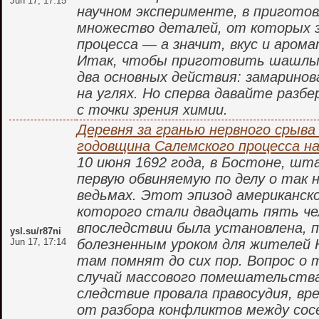
Jun 17, 17:15
научном эксперименте, в пригото
множество деталей, от которых 
процесса — а значит, вкус и арома
Итак, чтобы приготовить шашлык
два основных действия: замарино
на углях. Но сперва давайте разб
с точки зрения химии.
Деревня за гранью нервного срыва
годовщина Салемского процесса н
10 июня 1692 года, в Бостоне, шт
первую обвиняемую по делу о так 
ведьмах. Этот эпизод американск
которого стали двадцать пять че
впоследствии была установлена, 
ysl.su/r87ni
Jun 17, 17:14
болезненным уроком для жителей 
там помнят до сих пор. Вопрос о
случай массового помешательства
следствие провала правосудия, в
от разбора конфликтов между сос