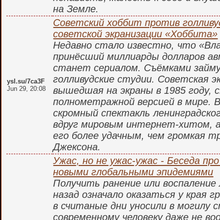
на Земле.
Советский хоббит против голливу
советской экранизации «Хоббита»
Недавно стало известно, что «Вл
принёсший миллиарды долларов ав
станет сериалом. Съёмками займу
голливудские студии. Советская э
ysl.su/7ca3F
Jun 29, 20:08
вышедшая на экраны в 1985 году,
полнометражной версией в мире. В
скромный спектакль ленинградско
вдруг мировым интернет-хитом, 
его более удачным, чем громкая 
Джексона.
Ужас, но не ужас-ужас - Беседа про
новыми глобальными эпидемиями
Получить ранение или воспаление
назад означало оказаться у края 
в считаные дни уносили в могилу 
современному человеку даже не во