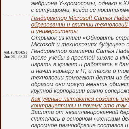
эмбриона Y-хромосомы, однако в X
с ситуациями, когда ее носителя
Гендиректор Microsoft Сатья Наде
образовании и влиянии технологий
и университеты
Отрывок из книги «Обновить стр
Microsoft и технологиях будущего 
Гендиректор компании Сатья Наде
ysl.su/DbkSJ
Jun 29, 20:03
после учебы в простой школе в Ин
играть в крикет и работать в банк
и начал карьеру в IT, а также о то
технологии помогают детям из бе
образом они могут менять общест
крупной корпорации важно сопереж
Как ученые пытаются создать му
контрацептивы и почему это так
Защита от незапланированной бе
считалась в основном «женским де
огромное разнообразие составов 