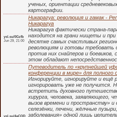
ученых, ориентации средневековых
картографии.
Никарагуа: революция и гамак - Ре
Никарагуа
Никарагуа фактически страна-пар
находится на грани нищеты и при
ysl.su/0Gzfb
Jun 29, 21:00
десятке самых счастливых регион
революциям и готовы требовать 
против них снайперов и боевиков, 
этом обладают непосредственнос
Путеводитель по «крупнейшей уф
конференции в мире» для полного 
Игнорируйте, игнорируйте и ещё 
игнорировать уже не получится. 
встретить духовного путешестве
хирурга, человека, заявляющего, 
вызов времени и пространству» и 
селезёнки, печени, жёлчные пузыри
заболевания» одной лишь целитель
ysl.su/4aCOD