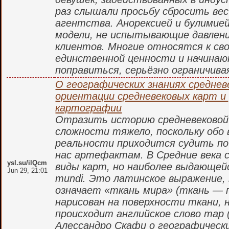
раз слышали просьбу сбросить вес
агентства. Анорексией и булимие
модели, не испытывающие давлени
клиентов. Многие относятся к свое
единственной ценности и начина
поправиться, серьёзно ограничивая
О географических знаниях среднев
ориентации средневековых карт и 
картографии
Отразить историю средневековой 
сложности тяжело, поскольку обо 
реальности приходится судить п
нас артефактам. В Средние века 
ysl.su/ilQcm
виды карт, но наиболее выдающей
Jun 29, 21:01
mundi. Это латинское выражение,
означает «ткань мира» (ткань —
нарисован на поверхности ткани, 
происходит английское слово map 
Алессандро Скафи о географически