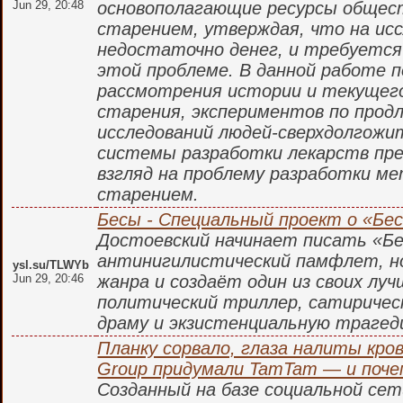
Jun 29, 20:48
основополагающие ресурсы общест
старением, утверждая, что на ис
недостаточно денег, и требуется
этой проблеме. В данной работе 
рассмотрения истории и текущег
старения, экспериментов по прод
исследований людей-сверхдолгожи
системы разработки лекарств пр
взгляд на проблему разработки ме
старением.
Бесы - Специальный проект о «Бе
Достоевский начинает писать «Бе
антинигилистический памфлет, н
ysl.su/TLWYb
Jun 29, 20:46
жанра и создаёт один из своих луч
политический триллер, сатирическ
драму и экзистенциальную трагед
Планку сорвало, глаза налиты кровь
Group придумали TamTam — и поче
Созданный на базе социальной се