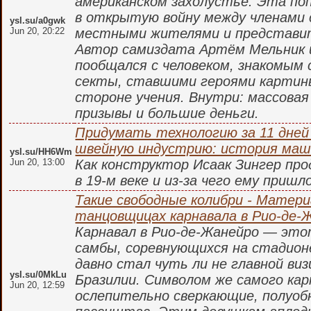
американском захолустье. Эта по
в открытую войну между членами 
ysl.su/a0gwk
Jun 20, 20:22
местными жителями и представит
Автор самиздата Артём Мельник и
пообщался с человеком, знакомым
секты, ставшими героями картины
стороне учения. Внутри: массовая
призывы и большие деньги.
Придумать технологию за 11 дней
швейную индустрию: история маш
ysl.su/HH6Wm
Jun 20, 13:00
Как конструктор Исаак Зингер про
в 19-м веке и из-за чего ему пришл
Такие свободные колибри - Матери
танцовщицах карнавала в Рио-де-
Карнавал в Рио-де-Жанейро — это
самбы, соревнующихся на стадионе
давно стал чуть ли не главной ви
ysl.su/0MkLu
Бразилии. Символом же самого ка
Jun 20, 12:59
ослепительно сверкающие, полуоб