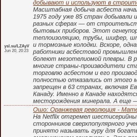
добывают и используют в строит
Масштабная добыча асбеста начала
1975 году уже 85 стран добывали и
разных сферах — от строительст
бытовых приборов. Этот огнеупор
теплоизоляцию, трубы, шифер, ш
и тормозные колодки. Вскоре, одна
ysl.su/LZAyV
Jun 20, 20:23
работники асбестовой промышлен
болеют мезотелиомой плевры. В р
многие страны-производители ст
торговлю асбестом и его производ
полностью отказались от этого м
запрещен в 63 странах, включая Е
Канаду. Именно в Канаде находятс
месторождения минерала. А еще —
Ошо: Оранжевая революция - Мат
На Netflix отгремел шестисерийн
сторонников сверхпопулярного уч
принято называть гуру для богат