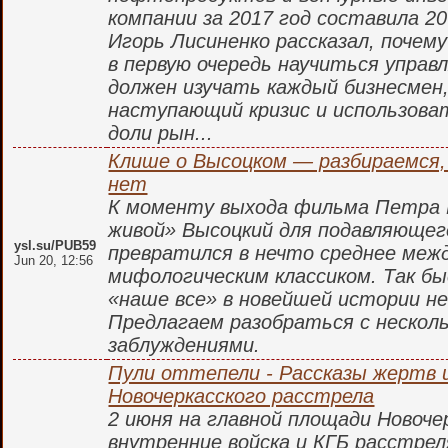
компании за 2017 год составила 2
Игорь Лисиненко рассказал, поче
в первую очередь научиться управл
должен изучать каждый бизнесмен,
наступающий кризис и использоват
доли рын...
Клише о Высоцком — разбираемся,
нет
К моменту выхода фильма Петра 
живой» Высоцкий для подавляюще
ysl.su/PUB59
превратился в нечто среднее меж
Jun 20, 12:56
мифологическим классиком. Так б
«наше все» в новейшей истории н
Предлагаем разобраться с нескол
заблуждениями.
Пули оттепели - Рассказы жертв и
Новочеркасского расстрела
2 июня на главной площади Новоче
внутренние войска и КГБ расстре