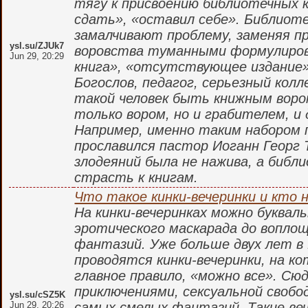
тягу к присвоению библиотечных 
сдать», «оставил себе». Библиот
замалчивают проблему, заменяя п
ysl.su/ZJUk7
воровства туманными формулиров
Jun 29, 20:29
книга», «отсутствующее издание»
Богослов, педагог, серьезный кол
такой человек быть книжным воро
только вором, но и грабителем, и
Например, именно таким набором
прославился пастор Иоганн Георг 
злодеяний была не нажива, а библ
страсть к книгам.
Что такое кинки-вечеринки и кто 
На кинки-вечеринках можно буквал
эротического маскарада до вопло
фантазий. Уже больше двух лет в
проводятся кинки-вечеринки, на ко
главное правило, «можно все». Сю
приключениями, сексуальной свобо
ysl.su/cSZ5K
Jun 29, 20:26
самых смелых фантазий. Такие ве