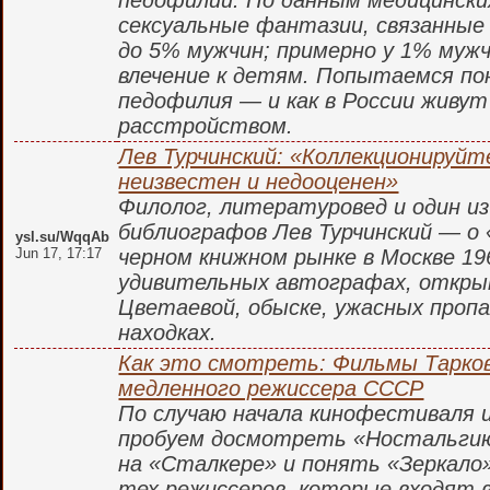
педофилии. По данным медицински
сексуальные фантазии, связанные
до 5% мужчин; примерно у 1% муж
влечение к детям. Попытаемся по
педофилия — и как в России живут
расстройством.
Лев Турчинский: «Коллекционируйт
неизвестен и недооценен»
Филолог, литературовед и один из
библиографов Лев Турчинский — о 
ysl.su/WqqAb
Jun 17, 17:17
черном книжном рынке в Москве 196
удивительных автографах, откры
Цветаевой, обыске, ужасных проп
находках.
Как это смотреть: Фильмы Тарков
медленного режиссера СССР
По случаю начала кинофестиваля 
пробуем досмотреть «Ностальгию
на «Сталкере» и понять «Зеркало»
тех режиссеров, которые входят в