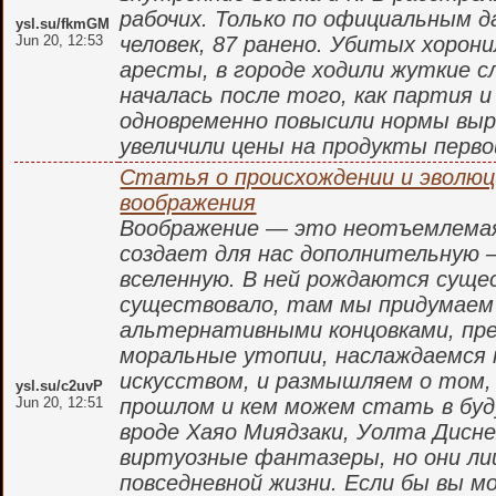
рабочих. Только по официальным 
ysl.su/fkmGM
Jun 20, 12:53
человек, 87 ранено. Убитых хорон
аресты, в городе ходили жуткие с
началась после того, как партия 
одновременно повысили нормы выр
увеличили цены на продукты перв
Статья о происхождении и эволюц
воображения
Воображение — это неотъемлемая
создает для нас дополнительную
вселенную. В ней рождаются суще
существовало, там мы придумаем
альтернативными концовками, пр
моральные утопии, наслаждаемся
искусством, и размышляем о том,
ysl.su/c2uvP
Jun 20, 12:51
прошлом и кем можем стать в бу
вроде Хаяо Миядзаки, Уолта Дисне
виртуозные фантазеры, но они ли
повседневной жизни. Если бы вы м