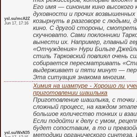
Его имя — синоним кино высокого 
духовности и прочих возвышенных
ysl.su/mcA2Z
козырнуть в разговоре с людьми, 
Jun 17, 17:16
кино. С другой стороны, смотреть
скучновато. Сами поклонники Тарк
вынести их. Например, главный г
«Отчуждения» Нури Бильге Джейла
стиль Тарковский повлиял очень с
собирается пересматривать «Ста
выдерживает и пяти минут — пер
Эта ситуация знакома многим.
Химия на шампуре - Хорошо ли уч
приготовлении шашлыка
Приготовление шашлыка, с точки 
сложный процесс, на каждом этап
большое количество тонких и взаи
Если подойти к делу с умом, рец
будет сопоставим, а то и превзо
ysl.su/WxN35
методики органического синтеза. 