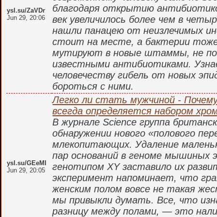
благодаря открытию антибиотико
ysl.su/ZaVDr
Jun 29, 20:06
век увеличилось более чем в четыр
нашли панацею от неизлечимых ин
стоит на месте, а бактерии тож
мутируют в новые штаммы, не п
известными антибиотиками. Узна
человечеству гибель от новых эпи
бороться с ними.
Легко ли стать мужчиной - Почему
всегда определяется набором хро
В журнале Science группа британс
обнаружении нового «полового пер
млекопитающих. Удаление маленьк
пар оснований в геноме мышиных 
ysl.su/GEeMI
генотипом XY заставило их разви
Jun 29, 20:05
эксперимент напоминает, что гра
женским полом вовсе не такая жес
мы привыкли думать. Все, что из
разницу между полами, — это нал