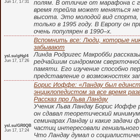
Jun 17, 17:31
полям. В отличие от марафона с 
время трейла может меняться не 
высота. Это молодой вид спорта,
только в 1995 году. В Европу он п
очень популярен в 1990–х.
Вспомнить все: Люди, которые ник
забывают
Линда Родригес Макробби рассказы
ysl.su/gHgl4
Jun 17, 17:26
редчайшим синдромом сверхточно
памяти. Его изучение способно п
представление о возможностях з
Борис Иоффе: «Ландау был единс
энциклопедистом за все время раз
Рассказ про Льва Ландау
Ученик Льва Ландау Борис Иоффе 
он сдавал теоретический минимум
семинарах Ландау и какие задачи 
ysl.su/GR0QB
частиц интересовали гениального 
Jun 17, 17:24
Что Ландау думал о социалистичес