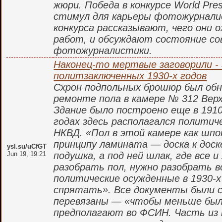
жюри. Победа в конкурсе World Pr
стимул для карьеры фотожурнали
конкурса рассказывают, чего они
работ, и обсуждают состояние со
фотожурналистики.
Наконец-то мертвые заговорили - 
политзаключенных 1930-х годов
Схрон подпольных брошюр был обн
ремонте пола в камере № 312 Вер
Здание было построено еще в 1910-
годах здесь располагался полити
НКВД. «Пол в этой камере как шпо
принципу ламината — доска к доск
ysl.su/uCfGT
Jun 19, 19:21
подушка, а под ней шлак, где все 
разобрать пол, нужно разобрать в
политические осужденные в 1930-х
спрятать». Все документы были с
перевязаны — «чтобы меньше был
предполагают во ФСИН. Часть из 