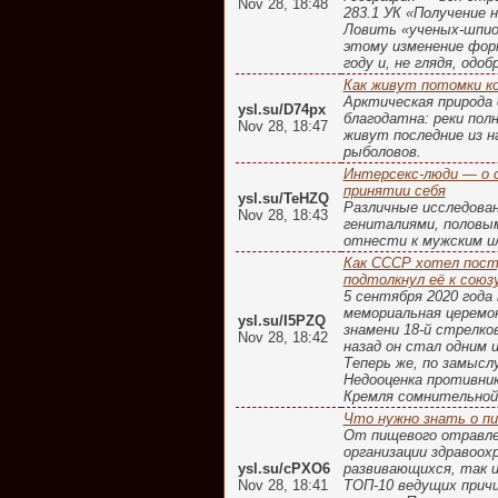
Nov 28, 18:48
283.1 УК «Получение 
Ловить «ученых-шпио
этому изменение форм
году и, не глядя, од
Как живут потомки к
Арктическая природа с
ysl.su/D74px
благодатна: реки пол
Nov 28, 18:47
живут последние из н
рыболовов.
Интерсекс-люди — о 
принятии себя
ysl.su/TeHZQ
Различные исследова
Nov 28, 18:43
гениталиями, половым
отнести к мужским и
Как СССР хотел пост
подтолкнул её к союз
5 сентября 2020 года
мемориальная церемо
ysl.su/I5PZQ
знамени 18-й стрелко
Nov 28, 18:42
назад он стал одним 
Теперь же, по замысл
Недооценка противник
Кремля сомнительной
Что нужно знать о п
От пищевого отравле
организации здравоох
ysl.su/cPXO6
развивающихся, так и
Nov 28, 18:41
ТОП-10 ведущих прич