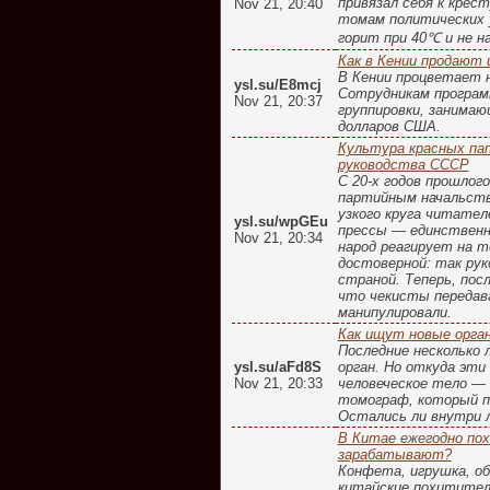
привязал себя к крес
Nov 21, 20:40
томам политических у
горит при 40℃ и не н
Как в Кении продают 
В Кении процветает н
ysl.su/E8mcj
Сотрудникам программ
Nov 21, 20:37
группировки, занимаю
долларов США.
Культура красных пап
руководства СССР
С 20-х годов прошлог
партийным начальств
узкого круга читател
ysl.su/wpGEu
прессы — единственны
Nov 21, 20:34
народ реагирует на т
достоверной: так рук
страной. Теперь, пос
что чекисты передава
манипулировали.
Как ищут новые орга
Последние несколько 
ysl.su/aFd8S
орган. Но откуда эт
Nov 21, 20:33
человеческое тело — 
томограф, который п
Остались ли внутри 
В Китае ежегодно по
зарабатывают?
Конфета, игрушка, об
китайские похитител