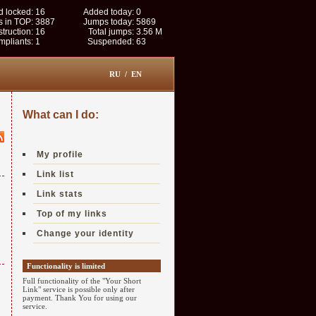
 locked:
16
Added today:
0
s in TOP:
3887
Jumps today:
5869
struction:
16
Total jumps:
3.56 M
pliants:
1
Suspended:
63
RU
/
EN
What can I do:
My profile
Link list
Link stats
Top of my links
Change your identity
Functionality is limited
Full functionality of the "Your Short
Link" service is possible only after
payment. Thank You for using our
service.