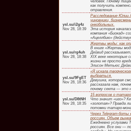
человек. Почему пище
как получить компенс
отравления.
Расследование Юлии 
чиновники, бизнесмен
ysl.su/i2g4z
онкобольных.
Nov 28, 18:39
Эта история началась 
компания «Биокад» со
«Ацеллбию» (действу
Жертвы моды: как опа
В книге «Жертвы мод
ysl.su/rg4uh
Дейвид рассказывает,
Nov 28, 18:38
XIX веке некоторые с
жизни не просто вред
Элисон Метьюс Дейви
«Я искала творческог
выбраться.
ysl.su/9FgET
Девушка, которая смо
Nov 28, 18:36
рассказала нам, поче
почему секта — это не
15 вопросов о татаро
ysl.su/D8tNH
Что значит «иго»? К
Nov 28, 18:35
«золотая»? Правда л
потомки татаро-монг
Через Telegram-боты
россиян. Объем рынка
Ежедневно услугами 
россиян. Все они — п