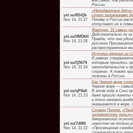
массажей. Как работ
России.
«Неподарочные дети» 
ysl.su/8StQk
стали заложниками д
Nov 14, 21:27
Почему в России раст
отпускают их в семь
Фактчек: 15 самых по
Действительно ли за 
ysl.su/0MDkH
Правда, что она убил
Nov 14, 21:26
русского Просвещения
распространенные ми
Истории женщин из СШ
В рамках спецпроекта
ysl.su/Q5679
которым пришлось про
Nov 14, 21:24
законодательств и гр
странах. А также пр
полезны в России.
Как Черное море стал
Черное море — самый 
ysl.su/qP8a0
В этом году в Сочи п
Nov 14, 21:23
даже прошли пикеты п
и плохо налажен разд
оказывается в море, 
Стивен Пинкер: «Панде
человечеству пользу»
Американский психоло
ysl.su/7dIMt
известен не только р
Nov 14, 21:22
«Просвещение сегодня
становится все лучш