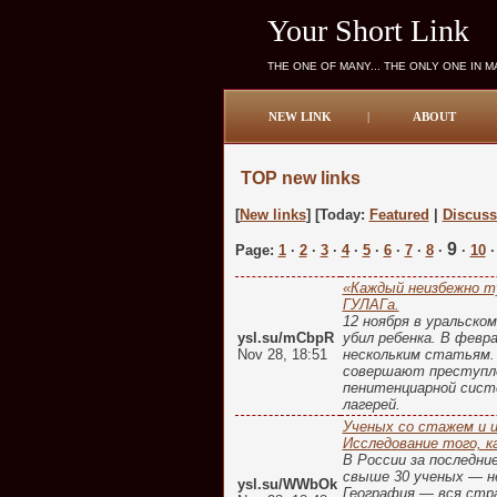
Your Short Link
THE ONE OF MANY... THE ONLY ONE IN 
NEW LINK
|
ABOUT
TOP new links
[
New links
] [Today:
Featured
|
Discus
9
Page:
1
·
2
·
3
·
4
·
5
·
6
·
7
·
8
·
·
10
«Каждый неизбежно т
ГУЛАГа.
12 ноября в уральско
ysl.su/mCbpR
убил ребенка. В февр
Nov 28, 18:51
нескольким статьям. 
совершают преступле
пенитенциарной систе
лагерей.
Ученых со стажем и и
Исследование того, к
В России за последни
свыше 30 ученых — не
ysl.su/WWbOk
География — вся стра