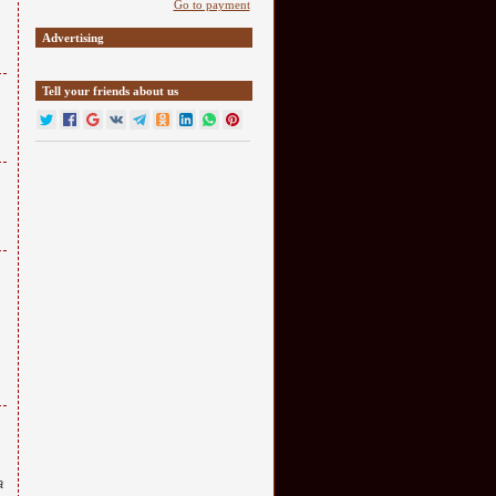
Go to payment
Advertising
Tell your friends about us
а