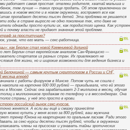
ими работает самая простая: отвлеки родителя, хватай малыша и
ебенок, тем лучше — таких проще продать. Об этом приключении он
завшись в новом месте и в новом окружении, воспримет все как
 Китае пропадают десятки тысяч детей. Эта проблема не решается
эти годы в стране выросло не одно поколение тех, кто даже не
ители однажды просто купили их, как породистого щенка. Как устроен
й и почему власти не придают значение этой проблеме.
 штраф за проституцию?
к, узнав, что его мать — секс-работница.
ы»: как Берлин стал новой Кремниевой долиной
ко лет Берлин стал европейским аналогом Сан-Франциско —
ователи стартапов из разных стран. Их привлекают не
ловия для жизни, но и широкие возможности для ведения бизнеса и
.
й Белочкиной — самым крутым скриптологом в России и СНГ,
3 месяца вперёд
ачинала с работы физруком в Минске. Потом чуть не сошла с
а накопила на карточке 600 000 рублей — прикидывала, что ей этого
ни в Москве. Сейчас она зарабатывает 2-3 миллиона в месяц, обучая
толиц и миллионников продажам по телефону и в мессенджерах. Она
толог страны, у неё это просто в крови.
устроен российский рынок секс-курсов.
 точно женятся. А если вы ещё и смазку принесёте
ую можно купить у меня всего за 800 рублей, ваш мужчина
ряет тренер Юнона на квартирнике по оральным ласкам. Ради этого
авать за секс-курсы десятки тысяч рублей, чтобы в окружении
глаживать члены на присосках и узнавать тайны эротических