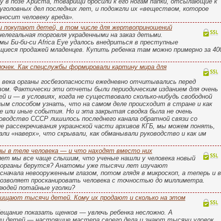
ту в позе Христа, товарищи бросили к его ногам папки, отсылающие к
головных дел последних лет, и подожгли их «веществом, которое
аносит человеку вреда».
и покупают детей, в том числе для жертвоприношений
елегальная торговля украденными на заказ детьми.
ы Би-би-си Africa Eye удалось внедриться в преступные
щиеся продажей младенцев. Купить ребенка там можно примерно за 40
очек. Как спецслужбы формировали картину мира для
о века органы госбезопасности ежедневно отчитывались перед
ом. Фактически эти отчеты были периодическим изданием для очень
ей и — в условиях, когда не существовало сколько-нибудь свободной
м способом узнать, что на самом деле происходит в стране и как
е или иные события. Но и эта закрытая сводка была не очень
оводство СССР лишилось последнего канала обратной связи со
ле рассекречивания украинской части архивов КГБ, мы можем понять,
ли «наверх», что скрывали, как обманывали руководство и как им
ны в теле человека — и что находят вместо них
лет мы все чаще слышим, что ученые нашли у человека новый
и органы берутся? Анатомы уже тысячи лет изучают
сначала невооруженным глазом, потом глядя в микроскоп, а теперь и в
озволяет просканировать человека с точностью до миллиметра.
людей потайные уголки?
хищают тысячи детей. Кому их продают и сколько на этом
ещание показать щенков — увлечь ребенка несложно. А
и детей — настоящие мастера своего дела и знают тысячи уловок.