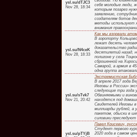
свободы. Но клиенто
ysl.su/dTJC3
себе молодые люди, ж
Nov 28, 18:34
которым позарез нужн
заявлению, сотрудни
создателям ботов дес
методы используют х
внимания правоохран
Как мы взорвали атом
В аэропорту Кольцово
лежат десять человеч
доказательство ради
ysl.su/N4ceK
десятилетий назад, н
Nov 28, 18:33
полигоне у села Тоцк
сброшенной на Хирос
Самарой, а армия в 4
одна группа атаковал
Экстремистская Библ
В апреле 2017 года В
Иеговы в России» экс
следующие три года 
ysl.su/sTvk7
Обвиняемыми и винов
Nov 21, 20:42
находятся под домашн
Свидетелей Иеговы в
миллиарды рублей, а
пакетом, обыски в ше
силовики преследуют 
Павел Крисевич, русс
Студент первого курс
2020 года в самом це
ysl.su/pTYjB