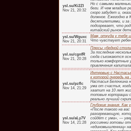
Но с самыми маленьк
ysl.su/Ki2ZI
беги. И чем младше р
Nov 21, 20:32
скоро забудет и, ока
должное. Ежегодно в
десятилетиями, и за 
подозревает, что род
китайский рынок дете
Мам, откуда у тебя
ysl.su/Wguxc
Что чувствует ребено
Nov 21, 20:31
Плюсы «бедной столиц
За последние несколь
ysl.su/cgnfR
сюда съезжаются осн
Nov 21, 20:28
только комфортные ус
привлечения капитала
Интервью с Настасье
к которой очередь на 
Настасья Белочкина н
ysl.su/pzflc
ума от счастья, когд
Nov 14, 21:29
хватит на 10 лет жиз
топовые корпорации с
реально лучший скрип
Глубокие знания. Как 
«После такого на вас
разогревающую, котор
ysl.su/aLy7V
сойдёт с ума», — уве
Nov 14, 21:28
россиянки готовы отд
«единомышленниц» на