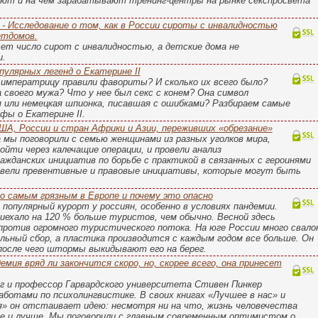
ают и на чём зарабатывают тренинг-центры на рынке секспросвета
- Исследование о том, как в России сироты с инвалидностью
етдомов.
ет число сирот с инвалидностью, а детские дома не
и.
пулярных легенд о Екатерине II
императрицу правили фавориты? И сколько их всего было?
а своего мужа? Что у нее был секс с конем? Она символ
 или немецкая шпионка, писавшая с ошибками? Разбираем самые
фы о Екатерине II.
А, России и стран Африки и Азии, переживших «обрезание»
 мы поговорили с семью женщинами из разных уголков мира,
йти через калечащие операции, и провели анализ
ажданских инициатив по борьбе с практикой в связанных с героинями
ивели превентивные и правовые инициативы, которые могут быть
о самым грязным в Европе и почему это опасно
популярный курорт у россиян, особенно в условиях пандемии.
риехало на 120 % больше туристов, чем обычно. Весной здесь
ротив огромного туристического потока. На юге России много свало
ельный сбор, а пластика производится с каждым годом все больше. Он
после чего штормы выкидывают его на берег.
мия вряд ли закончится скоро, но, скорее всего, она принесет
г и профессор Гарвардского университета Стивен Пинкер
аботами по психолингвистике. В своих книгах «Лучшее в нас» и
» он отстаивает идею: несмотря ни на что, жизнь человечества
е и лучше. Мы поговорили с главным современным оптимистом о