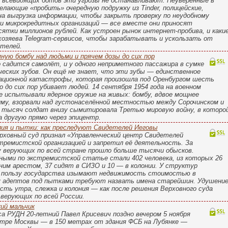
в всевидящих ботов эти угрозы не останавливают. Неуверенные в
елающие «пробить» очередную подружку из Tinder, полицейские,
а выгрузка информации, чтобы закрыть проверку по неудобному
ки микрокредитных организаций — все вместе они приносят
ятки миллионов рублей. Как устроен рынок интернет-пробива, и каки
озяева Telegram-сервисов, чтобы зарабатывать и ускользать от
ителей.
ную бомбу над людьми и прячем дозы до сих пор
 садится самолёт, и у одного неприметного пассажира в сумке
еских зубов. Он ещё не знает, что эти зубы — единственное
ационной катастрофы, которая произошла под Оренбургом шесть
о до сих пор убивает людей. 14 сентября 1954 года на военном
ое испытывали ядерное оружие на живых: бомбу, вдвое мощнее
иму, взорвали над густонаселённой местностью между Сорочинском и
5 тысяч солдат внизу сымитировала Третью мировую войну, в которо
а другую прямо через эпицентр.
ия и пытки: как преследуют Свидетелей Иеговы
ерховный суд признал «Управленческий центр Свидетелей
тремистской организацией и запретил её деятельность. За
у верующих по всей стране прошло больше тысячи обысков.
ными по экстремистской статье стали 402 человека, из которых 26
им арестом, 37 сидят в СИЗО и 10 — в колонии. У структур
 пользу государства изымают недвижимость стоимостью в
 у адептов под пытками требуют назвать имена старейшин. Удушени
сть утра, слежка и колония — как после решения Верховного суда
верующих по всей России.
кий мальчик
а РУДН 20-летний Павел Крисевич поздно вечером 5 ноября
нтре Москвы — в 150 метрах от здания ФСБ на Лубянке —