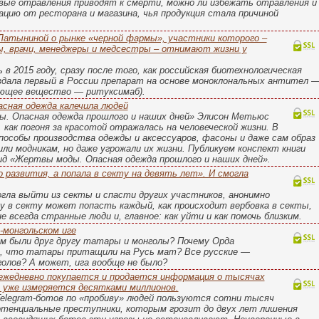
вые отравления приводят к смерти, можно ли избежать отравления и
ацию от ресторана и магазина, чья продукция стала причиной
Латыниной о рынке «черной фармы», участники которого –
ы, врачи, менеджеры и медсестры – отнимают жизни у
в 2015 году, сразу после того, как российская биотехнологическая
здала первый в России препарат на основе моноклональных антител 
ющее вещество — ритуксимаб).
сная одежда калечила людей
ы. Опасная одежда прошлого и наших дней» Элисон Метьюс
 как погоня за красотой отражалась на человеческой жизни. В
пособы производства одежды и аксессуаров, фасоны и даже сам образ
или модникам, но даже угрожали их жизни. Публикуем конспект книги
д «Жертвы моды. Опасная одежда прошлого и наших дней».
о развития, а попала в секту на девять лет». И смогла
гла выйти из секты и спасти других участников, анонимно
му в секту может попасть каждый, как происходит вербовка в секты,
 всегда странные люди и, главное: как уйти и как помочь близким.
-монгольском иге
ем были друг другу татары и монголы? Почему Орда
и, что татары притащили на Русь мат? Все русские —
олов? А может, ига вообще не было?
 ежедневно покупается и продается информация о тысячах
 уже измеряется десятками миллионов.
Telegram-ботов по «пробиву» людей пользуются сотни тысяч
отенциальные преступники, которым грозит до двух лет лишения