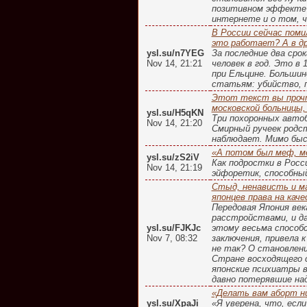
позитивном эффекте 
интернете и о том, ч
В России сейчас поми
это работает? А в д
ysl.su/n7YEG
За последние два сро
Nov 14, 21:21
человек в год. Это в
при Ельцине. Больши
статьям: убийство, п
Этот текст вы прочт
московской больницы,
ysl.su/H5qKN
Три похоронных авто
Nov 14, 21:20
Смирный ручеек родст
наблюдает. Мимо быс
«А потом был меф, м
ysl.su/zS2iV
Как подростки в Рос
Nov 14, 21:19
эйфоретик, способны
Стыд, ненависть и ма
японцев права на ка
Передовая Япония ве
расстройствами, и д
ysl.su/FJKJc
этому весьма способ
Nov 7, 08:32
заключения, привела 
не так? О становлен
Стране восходящего 
японские психиатры 
давно потерявшие над
«Делать вам аборт ни
ysl.su/XpaJi
«Я уверена, что, если