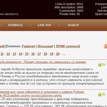
Links in system:
4011
Password
With description:
3888
Link
Commented:
3963
Self-de
Private links:
92
Spam com
MANY RESPECTS.
|
FEEDBACK
|
LINK TOP
|
SEARCH
sed
] [Common:
Featured
|
Discussed
|
SPAM common
]
·
11
·
12
·
13
·
14
·
15
·
16
·
17
·
18
·
19
·
20
· ...
уда вернется». Почему тюрьмы не изменились со времен
м городе Асбесте произошла трагедия: мужчина изнасиловал и
але этого года он вышел из тюрьмы после многолетнего срока по
Почему в России освободившиеся заключенные чаще всего снова
ния и возвращаются в колонии, что стоит изменить в российской
ме и почему она до сих пор устроена по принципу концентрационных
менем все чаще обвиняют в шпионаже и измене Родине.
ак ФСБ ведет охоту на российскую науку.
е 20 лет уголовному преследованию и арестам подверглись
когда международно признанных и уникальных специалистов.
на. Статьи — 275 УК «Госизмена», 283 УК «Разглашение гостайны» и