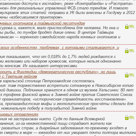
незаконного доступа к гостайне», реже «Контрабанда» и «Растрата».
нов» для региональных управлений ФСБ стало трендом. И помогло
улировок этих статей: поправки в УК были внесены в Госдуму в 2012
обрены «взбесившемся принтером».
очевых охотников в таймырской лесотундре
урова и, кажется, мало приспособлена для человека. Но она и
ны рыбы, по тундре бродят дикие олени. В центре Таймыра
ганасан — коренного самодийского народа кочевых охотников и
своих особенностях, проблемах, с которыми сталкиваются, и
ния показывают, что от 0,018% до 1,7% людей рождаются с
и железами или набором хромосом, которые нельзя однозначно
ли женским. Их называют интерсексами.
роить в Финляндии «демократическую республику», но лишь
у с Третьим рейхом
 в карельской столице Петрозаводске состоялась
ния: там торжественно встретили сотканную в Новосибирске копию
вой дивизии. Подлинник хранится в одном из музеев Хельсинки: 80 лет
из трофеев финской армии в Зимней войне против Советского Союза.
у организаторов, «историческая справедливость восстановлена».
а, пропагандистские мифы и геополитические просчёты сделали для
 номинальную победу в полузабытой Зимней войне.
ищевых отравлениях
ния не застрахован никто. Судя по данным Всемирной
ранения, из-за некачественной пищи страдают жители как
 развитых стран, а диарейные заболевания по-прежнему входят в
ин смерти в мире — ежегодно от них умирает почти полтора миллион