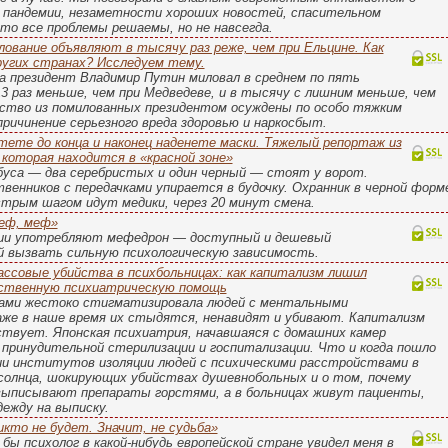
пандемии, незаметности хороших новостей, спасительном
то все проблемы решаемы, но не навсегда.
лование объявляют в тысячу раз реже, чем при Ельцине. Как
ругих странах? Исследуем тему.
ка президент Владимир Путин миловал в среднем по пять
 13 раз меньше, чем при Медведеве, и в тысячу с лишним меньше, чем
нство из помилованных президентом осуждены по особо тяжким
ричинение серьезного вреда здоровью и наркосбыт.
ете до конца и наконец наденете маски. Тяжелый репортаж из
 которая находится в «красной зоне»
буса — два серебристых и один черный — стоят у ворот.
венников с передачками упирается в будочку. Охранник в черной форм
трым шагом идут медики, через 20 минут смена.
еф, меф»
сии употребляют мефедрон — доступный и дешевый
й вызвать сильную психологическую зависимость.
ссовые убийства в психбольницах: как капитализм лишил
чественную психиатрическую помощь
ками жестоко стигматизировала людей с ментальными
аже в наше время их стыдятся, ненавидят и убивают. Капитализм
ствует. Японская психиатрия, начавшаяся с домашних камер
к принудительной стерилизации и госпитализации. Что и когда пошло
ии институтов изоляции людей с психическими расстройствами в
солнца, шокирующих убийствах душевнобольных и о том, почему
выписывают препараты горстями, а в больницах живут пациенты,
ежду на выписку.
кто не будет. Значит, не судьба»
 бы психолог в какой-нибудь европейской стране увидел меня в