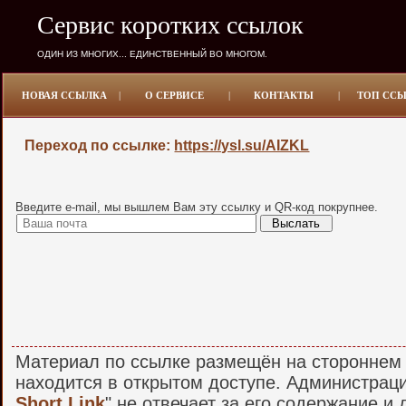
Сервис коротких ссылок
ОДИН ИЗ МНОГИХ... ЕДИНСТВЕННЫЙ ВО МНОГОМ.
НОВАЯ ССЫЛКА
|
О СЕРВИСЕ
|
КОНТАКТЫ
|
ТОП СС
Переход по ссылке:
https://ysl.su/AIZKL
Введите e-mail, мы вышлем Вам эту ссылку и QR-код покрупнее.
Материал по ссылке размещён на стороннем 
находится в открытом доступе. Администраци
Short Link
" не отвечает за его содержание и 