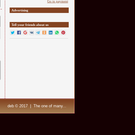
Go to payment
Advertising
Tell your friends about us
deb © 2017 | The one of many...