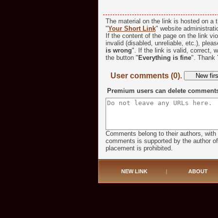
The material on the link is hosted on a t
"
Your Short Link
" website administratio
If the content of the page on the link vio
invalid (disabled, unreliable, etc.), plea
is wrong
". If the link is valid, correct,
the button "
Everything is fine
". Thank 
User comments (0).
Premium users can delete comments o
Comments belong to their authors, with 
comments is supported by the author of t
placement is prohibited.
NEW LINK
|
ABOUT