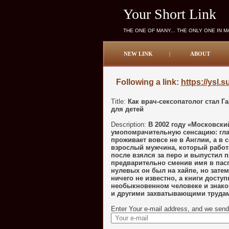
Your Short Link
THE ONE OF MANY... THE ONLY ONE IN 
NEW LINK
|
ABOUT
Following a link:
https://ysl.
Title:
Как врач‑сексопатолог стал Г
для детей
Description:
В 2002 году «Московск
умопомрачительную сенсацию: гла
проживает вовсе не в Англии, а в 
взрослый мужчина, который работа
после взялся за перо и выпустил 
предварительно сменив имя в пасп
нулевых он был на хайпе, но затем
ничего не известно, а книги досту
необыкновенном человеке и знако
и другими захватывающими трудам
Enter Your e-mail address, and we send 