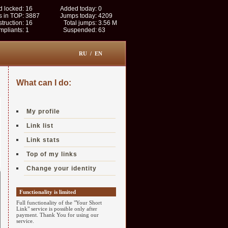
 locked:
16
Added today:
0
s in TOP:
3887
Jumps today:
4209
struction:
16
Total jumps:
3.56 M
pliants:
1
Suspended:
63
RU
/
EN
What can I do:
My profile
Link list
Link stats
Top of my links
Change your identity
Functionality is limited
Full functionality of the "Your Short
Link" service is possible only after
payment. Thank You for using our
service.