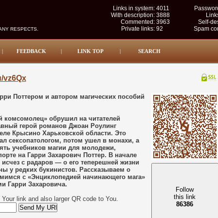
Links in system:
4011
Password
With description:
3888
Link
Commented:
3963
Self-de
Private links:
92
Spam com
MANY RESPECTS.
|
FEEDBACK
|
LINK TOP
|
SEARCH
su/vz6Qx
арри Поттером и автором магических пособий
ий комсомолец» обрушил на читателей
вный герой романов Джоан Роулинг
селе Крысино Харьковской области. Это
л сексопатологом, потом ушел в монахи, а
пять учебников магии для молодежи,
орте на Гарри Захарович Поттер. В начале
 исчез с радаров — о его теперешней жизни
пны у редких букинистов. Рассказываем о
мимся с «Энциклопедией начинающего мага»
и Гарри Захаровича.
Follow
this link
Your link and also larger QR code to You.
86386