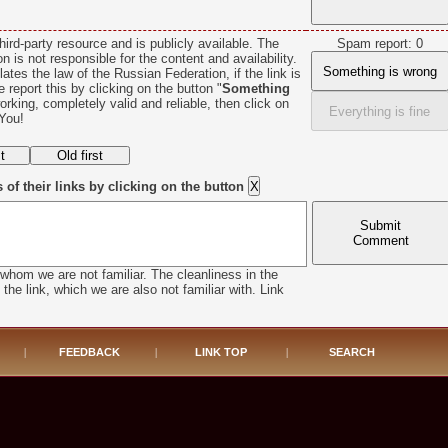
hird-party resource and is publicly available. The
Spam report: 0
n is not responsible for the content and availability.
Something is wrong
lates the law of the Russian Federation, if the link is
se report this by clicking on the button "
Something
 working, completely valid and reliable, then click on
Everything is fine
You!
f their links by clicking on the button
Submit
Comment
whom we are not familiar. The cleanliness in the
he link, which we are also not familiar with. Link
|
FEEDBACK
|
LINK TOP
|
SEARCH