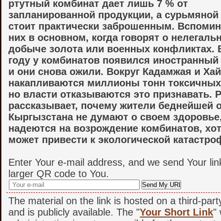
ртутный комбинат дает лишь 7 % от
запланированной продукции, а сурьмяной
стоит практически заброшенным. Вспоми
них в основном, когда говорят о нелегаль
добыче золота или военных конфликтах. 
году у комбинатов появился иностранный
и они снова ожили. Вокруг Кадамжая и Ха
накапливаются миллионы тонн токсичных
но власти отказываются это признавать. P
рассказывает, почему жители беднейшей 
Кыргызстана не думают о своем здоровье,
надеются на возрождение комбинатов, хот
может привести к экологической катастро
Enter Your e-mail address, and we send Your lin
larger QR code to You.
The material on the link is hosted on a third-par
and is publicly available. The "
Your Short Link
"