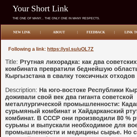
Your Short Link
THE ONE OF MANY... THE ONLY ONE IN MANY RESPECTS.
NEW LINK
|
ABOUT
|
FEEDBACK
|
LINK T
Following a link:
https://ysl.su/uOL7Z
Title:
Ртутная лихорадка: как два советских
комбината превратили беднейшую област
Кыргызстана в свалку токсичных отходов
Description:
На юго-востоке Республики Кы
доживали свой век два гиганта советской
металлургической промышленности: Кад
сурьмяный комбинат и Хайдарканский рт
комбинат. В СССР они производили 80 % р
сурьмы и выпускали необходимое для во
промышленности и медицины сырье. Но с