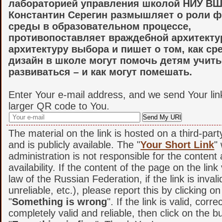
лабораторией управления школой НИУ В
Константин Серегин размышляет о роли 
среды в образовательном процессе,
противопоставляет враждебной архитект
архитектуру выбора и пишет о том, как сре
дизайн в школе могут помочь детям учить
развиваться – и как могут помешать.
Enter Your e-mail address, and we send Your lin
larger QR code to You.
The material on the link is hosted on a third-par
and is publicly available. The "
Your Short Link
"
administration is not responsible for the content
availability. If the content of the page on the link
law of the Russian Federation, if the link is invali
unreliable, etc.), please report this by clicking o
"
Something is wrong
". If the link is valid, corr
completely valid and reliable, then click on the b