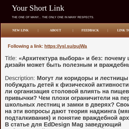
Your Short Link
THE ONE OF MANY... THE ONLY ONE IN MANY RESPECTS.
NEW LINK
|
ABOUT
|
FEEDBACK
|
LINK T
Following a link:
https://ysl.su/pujWa
Title:
«Архитектура выбора» и без: почему
дизайн может быть полезным и враждеб
Description:
Могут ли коридоры и лестницы
побуждать детей к физической активност
ли организация столовой влиять на пище
привычки? Чем плохи ограничители на пе
школьных лестниц и замки в дверях? Сво
на эти вопросы дают теория наджинга (мя
подталкивания) и понятие враждебной ар
В статье для EdDesign Mag заведующий