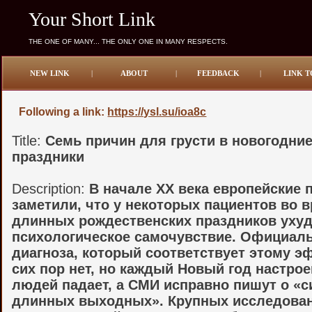
Your Short Link
THE ONE OF MANY... THE ONLY ONE IN MANY RESPECTS.
NEW LINK
|
ABOUT
|
FEEDBACK
|
LINK T
Following a link:
https://ysl.su/ioa8c
Title:
Семь причин для грусти в новогодни
праздники
Description:
В начале XX века европейские 
заметили, что у некоторых пациентов во 
длинных рождественских праздников уху
психологическое самочувствие. Официал
диагноза, который соответствует этому э
сих пор нет, но каждый Новый год настрое
людей падает, а СМИ исправно пишут о «
длинных выходных». Крупных исследован