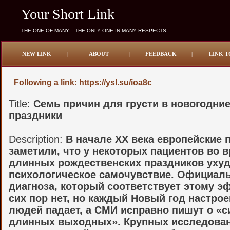
Your Short Link
THE ONE OF MANY... THE ONLY ONE IN MANY RESPECTS.
NEW LINK
|
ABOUT
|
FEEDBACK
|
LINK T
Following a link:
https://ysl.su/ioa8c
Title:
Семь причин для грусти в новогодни
праздники
Description:
В начале XX века европейские 
заметили, что у некоторых пациентов во 
длинных рождественских праздников уху
психологическое самочувствие. Официал
диагноза, который соответствует этому э
сих пор нет, но каждый Новый год настрое
людей падает, а СМИ исправно пишут о «
длинных выходных». Крупных исследован