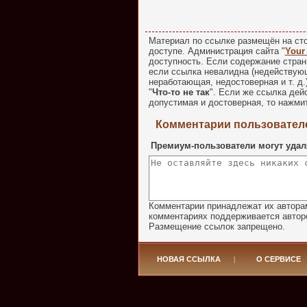
Материал по ссылке размещён на сто
доступе. Администрация сайта "
Your
доступность. Если содержание стран
если ссылка невалидна (недействую
неработающая, недостоверная и т. д.
"
Что-то не так
". Если же ссылка де
допустимая и достоверная, то нажмит
Комментарии пользователе
Премиум-пользователи могут удал
Комментарии принадлежат их авторам
комментариях поддерживается авторо
Размещение ссылок запрещено.
НОВАЯ ССЫЛКА
|
О СЕРВИСЕ