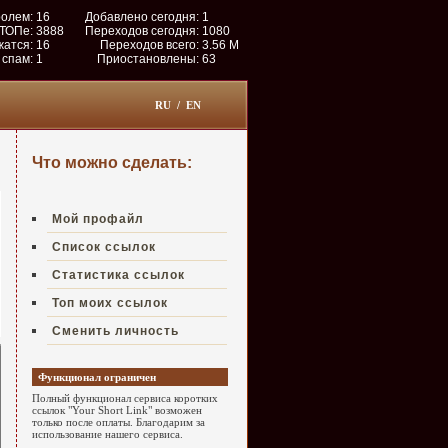
ролем:
16
Добавлено сегодня:
1
 ТОПе:
3888
Переходов сегодня:
1080
жатся:
16
Переходов всего:
3.56 M
 спам:
1
Приостановлены:
63
RU
/
EN
Что можно сделать:
Мой профайл
Список ссылок
Статистика ссылок
Топ моих ссылок
Сменить личность
Функционал ограничен
Полный функционал сервиса коротких
ссылок "Your Short Link" возможен
только после оплаты. Благодарим за
использование нашего сервиса.