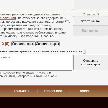
роннем ресурсе и находится в открытом
Отметок: 0
 Short Link
" не отвечает за его содержание и
Что-то не так
ицы по ссылке нарушает законодательство РФ,
щая, неправильная, недопустимая,
), просим отметить это нажатием на кнопку
Всё хорошо
йствующая, правильная, работающая, вполне
е на кнопку "
Всё хорошо
". Спасибо!
й (0).
ять комментарии своих ссылок нажатием на кнопку
Отправить
комментарий
, которых мы не знаем. Чистота в
м ссылки, которого мы тоже не знаем.
|
КОНТАКТЫ
|
ТОП ССЫЛОК
|
ПОИСК