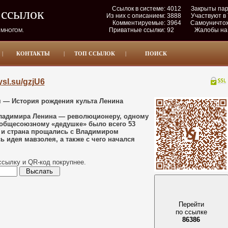
Ссылок в системе:
4012
Закрыты па
 ссылок
Из них с описанием:
3888
Участвуют в
Комментируемые:
3964
Самоуничто
Приватные ссылки:
92
Жалобы на
 МНОГОМ.
|
КОНТАКТЫ
|
ТОП ССЫЛОК
|
ПОИСК
/ysl.su/gzjU6
 — История рождения культа Ленина
 Владимира Ленина — революционеру, одному
 общесоюзному «дедушке» было всего 53
и и страна прощались с Владимиром
 идея мавзолея, а также с чего начался
ссылку и QR-код покрупнее.
Перейти
по ссылке
86386