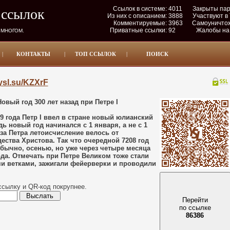
Ссылок в системе:
4011
Закрыты па
 ссылок
Из них с описанием:
3888
Участвуют в
Комментируемые:
3963
Самоуничто
Приватные ссылки:
92
Жалобы на
 МНОГОМ.
|
КОНТАКТЫ
|
ТОП ССЫЛОК
|
ПОИСК
/ysl.su/KZXrF
овый год 300 лет назад при Петре I
99 года Петр I ввел в стране новый юлианский
дь новый год начинался с 1 января, а не с 1
за Петра летоисчисление велось от
ества Христова. Так что очередной 7208 год
обычно, осенью, но уже через четыре месяца
ода. Отмечать при Петре Великом тоже стали
и ветками, зажигали фейерверки и проводили
ссылку и QR-код покрупнее.
Перейти
по ссылке
86386