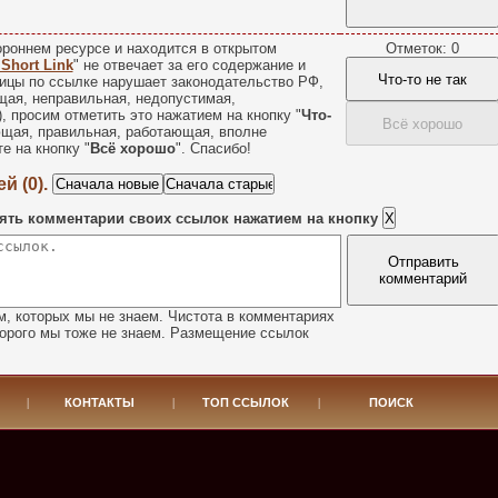
роннем ресурсе и находится в открытом
Отметок: 0
 Short Link
" не отвечает за его содержание и
Что-то не так
ицы по ссылке нарушает законодательство РФ,
щая, неправильная, недопустимая,
), просим отметить это нажатием на кнопку "
Что-
Всё хорошо
ющая, правильная, работающая, вполне
е на кнопку "
Всё хорошо
". Спасибо!
й (0).
ять комментарии своих ссылок нажатием на кнопку
Отправить
комментарий
, которых мы не знаем. Чистота в комментариях
орого мы тоже не знаем. Размещение ссылок
|
КОНТАКТЫ
|
ТОП ССЫЛОК
|
ПОИСК