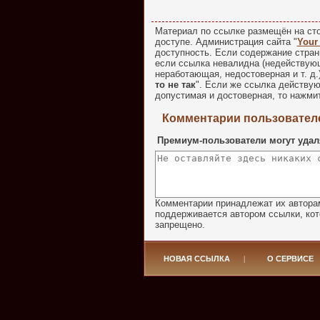
Материал по ссылке размещён на сто
доступе. Администрация сайта "
Your
доступность. Если содержание стран
если ссылка невалидна (недействую
неработающая, недостоверная и т. д.
то не так
". Если же ссылка действу
допустимая и достоверная, то нажмит
Комментарии пользователе
Премиум-пользователи могут удал
Комментарии принадлежат их авторам
поддерживается автором ссылки, кот
запрещено.
НОВАЯ ССЫЛКА
|
О СЕРВИСЕ