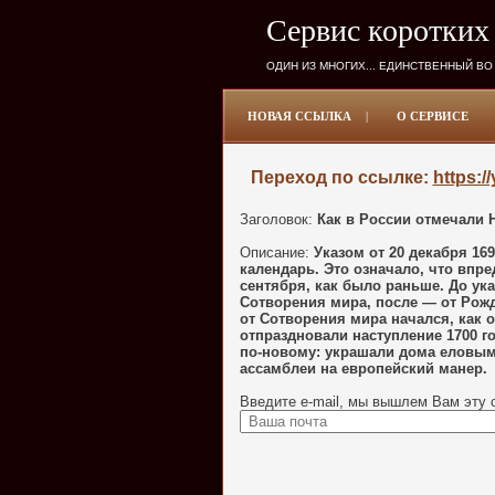
Сервис коротких
ОДИН ИЗ МНОГИХ... ЕДИНСТВЕННЫЙ ВО
НОВАЯ ССЫЛКА
|
О СЕРВИСЕ
Переход по ссылке:
https:/
Заголовок:
Как в России отмечали Н
Описание:
Указом от 20 декабря 16
календарь. Это означало, что впре
сентября, как было раньше. До ука
Сотворения мира, после — от Рожд
от Сотворения мира начался, как 
отпраздновали наступление 1700 г
по-новому: украшали дома еловым
ассамблеи на европейский манер.
Введите e-mail, мы вышлем Вам эту 