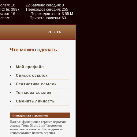
ролем:
16
Добавлено сегодня:
0
 ТОПе:
3887
Переходов сегодня:
255
жатся:
16
Переходов всего:
3.55 M
 спам:
1
Приостановлены:
63
RU
/
EN
Что можно сделать:
Мой профайл
Список ссылок
Статистика ссылок
Топ моих ссылок
Сменить личность
Функционал ограничен
Полный функционал сервиса коротких
ссылок "Your Short Link" возможен
только после оплаты. Благодарим за
использование нашего сервиса.