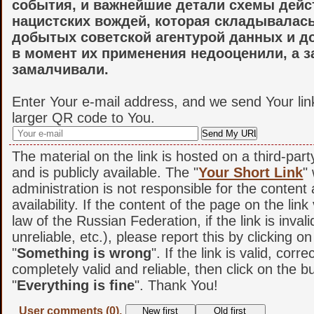
события, и важнейшие детали схемы дейс
нацистских вождей, которая складывалась
добытых советской агентурой данных и д
в момент их применения недооценили, а з
замалчивали.
Enter Your e-mail address, and we send Your lin
larger QR code to You.
The material on the link is hosted on a third-par
and is publicly available. The "
Your Short Link
"
administration is not responsible for the content
availability. If the content of the page on the link
law of the Russian Federation, if the link is invali
unreliable, etc.), please report this by clicking o
"
Something is wrong
". If the link is valid, corr
completely valid and reliable, then click on the b
"
Everything is fine
". Thank You!
User comments (0).