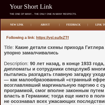
Your Short Link
THE ONE OF MANY... THE ONLY ONE IN MANY RESPECTS.
NEW LINK
|
ABOUT
|
FEEDBACK
|
LINK T
Following a link:
https://ysl.su/IxZTf
Title:
Какие детали схемы прихода Гитлера 
упорно замалчивались
Description:
90 лет назад, в конце 1933 года
дипломаты и сотрудники спецслужб многи
пытались разгадать главную загадку уход
— как малообразованный «странный ефре
возглавлявший маргинальную партию с с
программой, смог вполне законным путем
власть в Германии; тогда еще никто в пол
не осознавал всех ужасающих последстви