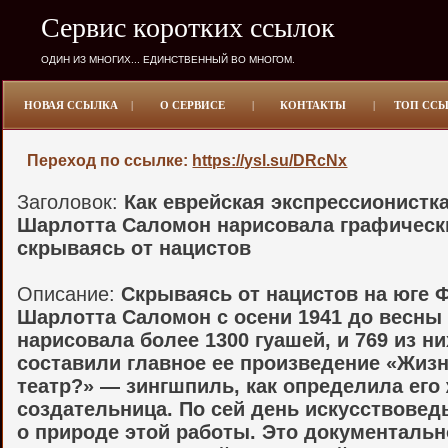
Сервис коротких ссылок
ОДИН ИЗ МНОГИХ... ЕДИНСТВЕННЫЙ ВО МНОГОМ.
НОВАЯ ССЫЛКА
|
О СЕРВИСЕ
|
КОНТАКТЫ
|
ТОП СС
Переход по ссылке:
https://ysl.su/DRcNx
Заголовок:
Как еврейская экспрессионистк
Шарлотта Саломон нарисовала графическ
скрываясь от нацистов
Описание:
Скрываясь от нацистов на юге 
Шарлотта Саломон с осени 1941 до весны 
нарисовала более 1300 гуашей, и 769 из ни
составили главное ее произведение «Жиз
театр?» — зингшпиль, как определила его
создательница. По сей день искусствовед
о природе этой работы. Это документальн