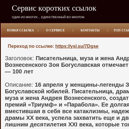
Сервис коротких ссылок
ОДИН ИЗ МНОГИХ... ЕДИНСТВЕННЫЙ ВО МНОГОМ.
НОВАЯ ССЫЛКА
|
О СЕРВИСЕ
|
КОНТАКТЫ
|
ТОП СС
Переход по ссылке:
https://ysl.su/7Dgse
Заголовок:
Писательница, муза и жена Анд
Вознесенского Зоя Богуславская отмечае
— 100 лет
Описание:
16 апреля у женщины-легенды 
Богуславской юбилей. Писательница, драм
муза и жена Андрея Вознесенского, созда
премий «Триумф» и «Парабола». Ее долгая
вместившая в себя все катаклизмы, наде
драмы ХХ века, успела захватить еще и дв
лишним десятилетия ХХI века, которые то