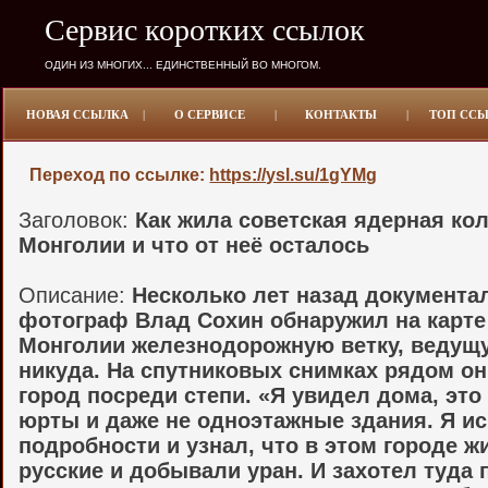
Сервис коротких ссылок
ОДИН ИЗ МНОГИХ... ЕДИНСТВЕННЫЙ ВО МНОГОМ.
НОВАЯ ССЫЛКА
|
О СЕРВИСЕ
|
КОНТАКТЫ
|
ТОП СС
Переход по ссылке:
https://ysl.su/1gYMg
Заголовок:
Как жила советская ядерная ко
Монголии и что от неё осталось
Описание:
Несколько лет назад документ
фотограф Влад Сохин обнаружил на карте
Монголии железнодорожную ветку, ведущ
никуда. На спутниковых снимках рядом он
город посреди степи. «Я увидел дома, это
юрты и даже не одноэтажные здания. Я и
подробности и узнал, что в этом городе ж
русские и добывали уран. И захотел туда 