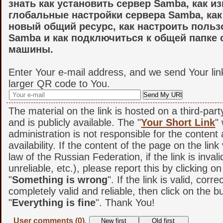
знать как установить сервер Samba, как и
глобальные настройки сервера Samba, как
новый общий ресурс, как настроить польз
Samba и как подключиться к общей папке 
машины.
Enter Your e-mail address, and we send Your lin
larger QR code to You.
The material on the link is hosted on a third-par
and is publicly available. The "
Your Short Link
"
administration is not responsible for the content
availability. If the content of the page on the link
law of the Russian Federation, if the link is invali
unreliable, etc.), please report this by clicking o
"
Something is wrong
". If the link is valid, corr
completely valid and reliable, then click on the b
"
Everything is fine
". Thank You!
User comments (0).