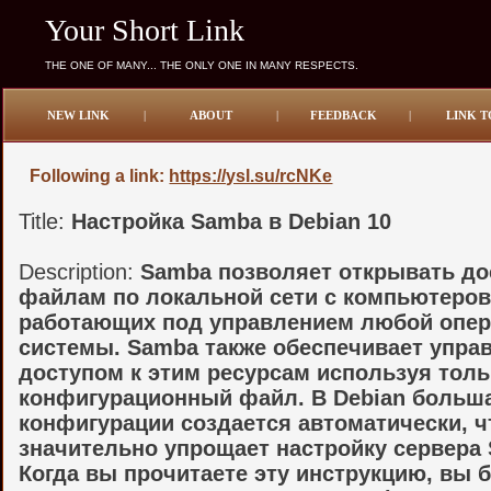
Your Short Link
THE ONE OF MANY... THE ONLY ONE IN MANY RESPECTS.
NEW LINK
|
ABOUT
|
FEEDBACK
|
LINK T
Following a link:
https://ysl.su/rcNKe
Title:
Настройка Samba в Debian 10
Description:
Samba позволяет открывать до
файлам по локальной сети с компьютеров
работающих под управлением любой опе
системы. Samba также обеспечивает упра
доступом к этим ресурсам используя толь
конфигурационный файл. В Debian больш
конфигурации создается автоматически, ч
значительно упрощает настройку сервера
Когда вы прочитаете эту инструкцию, вы 