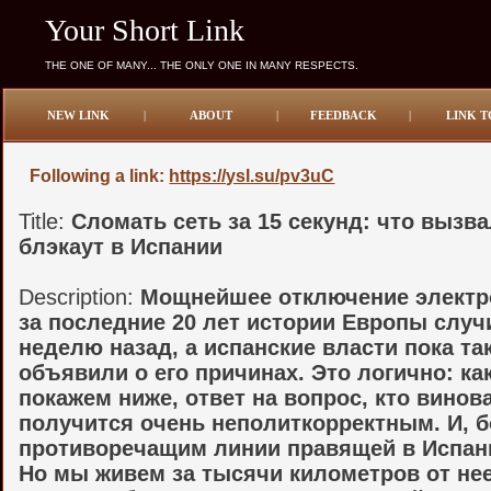
Your Short Link
THE ONE OF MANY... THE ONLY ONE IN MANY RESPECTS.
NEW LINK
|
ABOUT
|
FEEDBACK
|
LINK T
Following a link:
https://ysl.su/pv3uC
Title:
Сломать сеть за 15 секунд: что вызв
блэкаут в Испании
Description:
Мощнейшее отключение электр
за последние 20 лет истории Европы случ
неделю назад, а испанские власти пока так
объявили о его причинах. Это логично: ка
покажем ниже, ответ на вопрос, кто винова
получится очень неполиткорректным. И, б
противоречащим линии правящей в Испан
Но мы живем за тысячи километров от нее