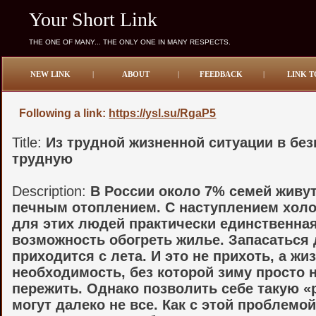
Your Short Link
THE ONE OF MANY... THE ONLY ONE IN MANY RESPECTS.
NEW LINK
|
ABOUT
|
FEEDBACK
|
LINK T
Following a link:
https://ysl.su/RgaP5
Title:
Из трудной жизненной ситуации в бе
трудную
Description:
В России около 7% семей живут
печным отоплением. С наступлением хол
для этих людей практически единственна
возможность обогреть жилье. Запасаться
приходится с лета. И это не прихоть, а жи
необходимость, без которой зиму просто 
пережить. Однако позволить себе такую 
могут далеко не все. Как с этой проблемо