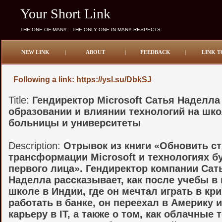
Your Short Link
THE ONE OF MANY... THE ONLY ONE IN MANY RESPECTS.
NEW LINK
|
ABOUT
|
FEEDBACK
|
LINK T
Following a link:
https://ysl.su/DbkSJ
Title:
Гендиректор Microsoft Сатья Наделла
образовании и влиянии технологий на шк
больницы и университеты
Description:
Отрывок из книги «Обновить ст
трансформации Microsoft и технологиях б
первого лица». Гендиректор компании Сат
Наделла рассказывает, как после учебы в
школе в Индии, где он мечтал играть в кри
работать в банке, он переехал в Америку 
карьеру в IT, а также о том, как облачные 