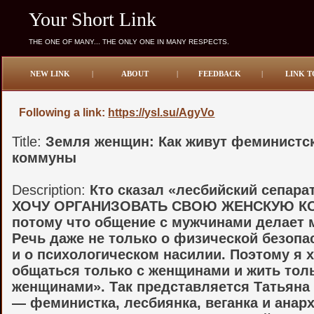
Your Short Link
THE ONE OF MANY... THE ONLY ONE IN MANY RESPECTS.
NEW LINK
|
ABOUT
|
FEEDBACK
|
LINK T
Following a link:
https://ysl.su/AgyVo
Title:
Земля женщин: Как живут феминистс
коммуны
Description:
Кто сказал «лесбийский сепара
ХОЧУ ОРГАНИЗОВАТЬ СВОЮ ЖЕНСКУЮ К
потому что общение с мужчинами делает 
Речь даже не только о физической безопа
и о психологическом насилии. Поэтому я 
общаться только с женщинами и жить тол
женщинами». Так представляется Татьяна
— феминистка, лесбиянка, веганка и анарх