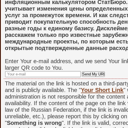
инфляционным калькулятором СтатБюро.
учитывает изменения цены определенных
услуг за промежуток времени. И как следс
приводит покупательную способность ден
разные годы к единому базису. Дисклейм
расскажем только про известные зарубеж
международные проекты, по которым ест
открытые подтвержденные данные расход
Enter Your e-mail address, and we send Your lin
larger QR code to You.
The material on the link is hosted on a third-par
and is publicly available. The "
Your Short Link
"
administration is not responsible for the content
availability. If the content of the page on the link
law of the Russian Federation, if the link is invali
unreliable, etc.), please report this by clicking o
"
Something is wrong
". If the link is valid, corr