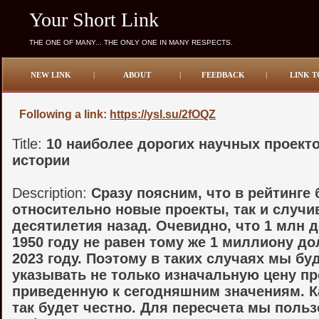
Your Short Link
THE ONE OF MANY... THE ONLY ONE IN MANY RESPECTS.
NEW LINK
|
ABOUT
|
FEEDBACK
|
LINK T
Following a link:
https://ysl.su/2fOQZ
Title:
10 наиболее дорогих научных проекто
истории
Description:
Сразу поясним, что в рейтинге 
относительно новые проекты, так и случ
десятилетия назад. Очевидно, что 1 млн 
1950 году не равен тому же 1 миллиону д
2023 году. Поэтому в таких случаях мы бу
указывать не только изначальную цену про
приведенную к сегодняшним значениям. К
так будет честно. Для пересчета мы поль