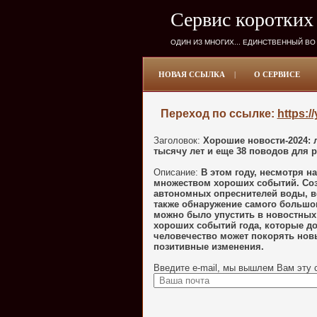
Сервис коротких
ОДИН ИЗ МНОГИХ... ЕДИНСТВЕННЫЙ ВО
НОВАЯ ССЫЛКА
|
О СЕРВИСЕ
Переход по ссылке:
https:/
Заголовок:
Хорошие новости-2024: л
тысячу лет и еще 38 поводов для 
Описание:
В этом году, несмотря н
множеством хороших событий. Соз
автономных опреснителей воды, в
также обнаружение самого большог
можно было упустить в новостных 
хороших событий года, которые д
человечество может покорять нов
позитивные изменения.
Введите e-mail, мы вышлем Вам эту 