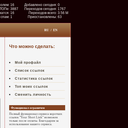
ролем:
16
Добавлено сегодня:
0
 ТОПе:
3887
Переходов сегодня:
1767
жатся:
16
Переходов всего:
3.56 M
 спам:
1
Приостановлены:
63
RU
/
EN
Что можно сделать:
Мой профайл
Список ссылок
Статистика ссылок
Топ моих ссылок
Сменить личность
Функционал ограничен
Полный функционал сервиса коротких
ссылок "Your Short Link" возможен
только после оплаты. Благодарим за
использование нашего сервиса.