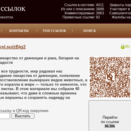
Ссылок в системе:
4011
Закрыты па
 ссылок
Из них с описанием:
3888
Участвуют в
Комментируемые:
3963
Самоуничто
Приватные ссылки:
92
Жалобы на
 МНОГОМ.
|
КОНТАКТЫ
|
ТОП ССЫЛОК
|
ПОИСК
/ysl.su/zBig2
екарство от деменции и рака, батарея на
радости
а все трудности, мир радовал нас
дание лекарства от деменции, появление
осстановление вымерших видов животных, а
о коралла в мире — только то немногое, что
лентах. В этом материале мы собрали 40
оказывают, что даже в сложные времена
ые вершины и сохранять надежду на
ссылку и QR-код покрупнее.
Перейти
по ссылке
86386