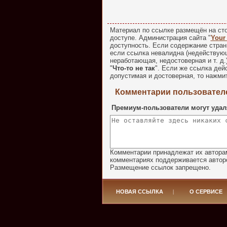
Материал по ссылке размещён на сто
доступе. Администрация сайта "
Your
доступность. Если содержание стран
если ссылка невалидна (недействую
неработающая, недостоверная и т. д.
"
Что-то не так
". Если же ссылка де
допустимая и достоверная, то нажмит
Комментарии пользователе
Премиум-пользователи могут удал
Комментарии принадлежат их авторам
комментариях поддерживается авторо
Размещение ссылок запрещено.
НОВАЯ ССЫЛКА
|
О СЕРВИСЕ