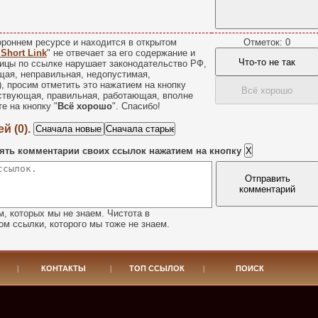
роннем ресурсе и находится в открытом
Отметок: 0
 Short Link
" не отвечает за его содержание и
Что-то не так
ицы по ссылке нарушает законодательство РФ,
щая, неправильная, недопустимая,
), просим отметить это нажатием на кнопку
Всё хорошо
йствующая, правильная, работающая, вполне
е на кнопку "
Всё хорошо
". Спасибо!
й (0).
ять комментарии своих ссылок нажатием на кнопку
Отправить
комментарий
, которых мы не знаем. Чистота в
м ссылки, которого мы тоже не знаем.
|
КОНТАКТЫ
|
ТОП ССЫЛОК
|
ПОИСК