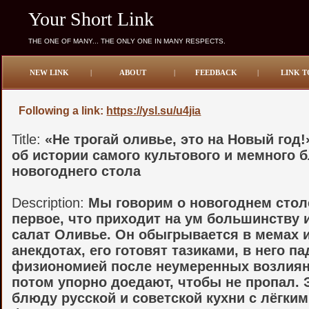
Your Short Link
THE ONE OF MANY... THE ONLY ONE IN MANY RESPECTS.
NEW LINK
|
ABOUT
|
FEEDBACK
|
LINK T
Following a link:
https://ysl.su/u4jia
Title:
«Не трогай оливье, это на Новый год!
об истории самого культового и мемного 
новогоднего стола
Description:
Мы говорим о новогоднем стол
первое, что приходит на ум большинству и
салат Оливье. Он обыгрывается в мемах 
анекдотах, его готовят тазиками, в него п
физиономией после неумеренных возлиян
потом упорно доедают, чтобы не пропал. 
блюду русской и советской кухни с лёгким