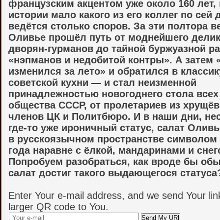
французским акцентом уже около 160 лет, 
истории мало какого из его коллег по сей 
ведётся столько споров. За эти полтора в
Оливье прошёл путь от моднейшего делик
дворян-гурманов до тайной буржуазной р
«нэпманов и недобитой контры». А затем 
изменился за лето» и обратился в классик
советской кухни — и стал неизменной
принадлежностью новогоднего стола всех
общества СССР, от пролетариев из хрущёв
членов ЦК и Политбюро. И в наши дни, не
где-то уже ироничный статус, салат Оливь
в русскоязычном пространстве символом
года наравне с ёлкой, мандаринами и снег
Попробуем разобраться, как вроде бы об
салат достиг такого выдающегося статуса
Enter Your e-mail address, and we send Your lin
larger QR code to You.