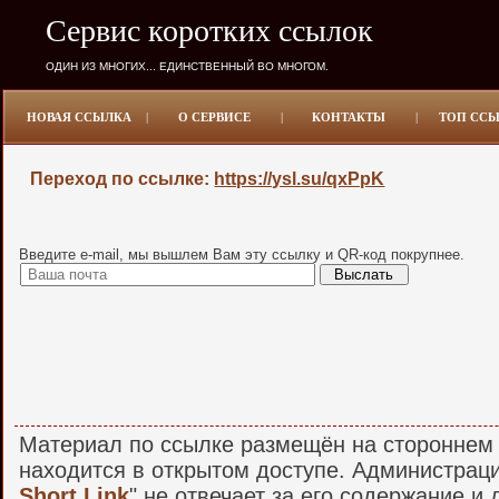
Сервис коротких ссылок
ОДИН ИЗ МНОГИХ... ЕДИНСТВЕННЫЙ ВО МНОГОМ.
НОВАЯ ССЫЛКА
|
О СЕРВИСЕ
|
КОНТАКТЫ
|
ТОП СС
Переход по ссылке:
https://ysl.su/qxPpK
Введите e-mail, мы вышлем Вам эту ссылку и QR-код покрупнее.
Материал по ссылке размещён на стороннем 
находится в открытом доступе. Администраци
Short Link
" не отвечает за его содержание и 