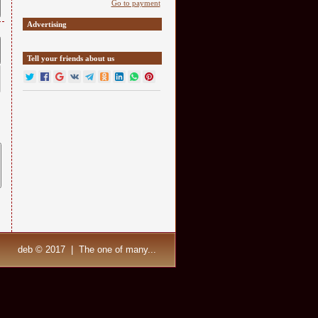
Go to payment
Advertising
Tell your friends about us
deb © 2017 | The one of many...