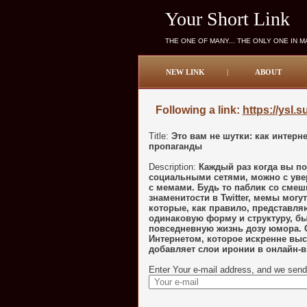
Your Short Link
THE ONE OF MANY... THE ONLY ONE IN 
NEW LINK
|
ABOUT
Following a link:
https://ysl.s
Title:
Это вам не шутки: как интер
пропаганды
Description:
Каждый раз когда вы по
социальными сетями, можно с уве
с мемами. Будь то паблик со смеш
знаменитости в Twitter, мемы могу
которые, как правило, представля
одинаковую форму и структуру, б
повседневную жизнь дозу юмора. 
Интернетом, которое искренне выс
добавляет слои иронии в онлайн-
Enter Your e-mail address, and we send 