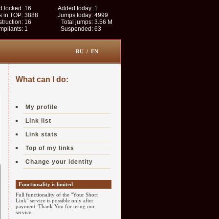
 locked:
16
Added today:
1
s in TOP:
3888
Jumps today:
4999
struction:
16
Total jumps:
3.56 M
pliants:
1
Suspended:
63
RU
/
EN
What can I do:
My profile
Link list
Link stats
Top of my links
Change your identity
Functionality is limited
Full functionality of the "Your Short
Link" service is possible only after
payment. Thank You for using our
service.