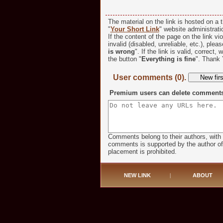
The material on the link is hosted on a t
"
Your Short Link
" website administratio
If the content of the page on the link vio
invalid (disabled, unreliable, etc.), plea
is wrong
". If the link is valid, correct,
the button "
Everything is fine
". Thank 
User comments (0).
Premium users can delete comments o
Comments belong to their authors, with 
comments is supported by the author of t
placement is prohibited.
NEW LINK
|
ABOUT