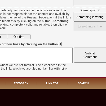
hird-party resource and is publicly available. The
Spam report: 0
n is not responsible for the content and availability.
Something is wrong
lates the law of the Russian Federation, if the link is
se report this by clicking on the button "
Something
 working, completely valid and reliable, then click on
Everything is fine
You!
f their links by clicking on the button
Submit
Comment
whom we are not familiar. The cleanliness in the
he link, which we are also not familiar with. Link
|
FEEDBACK
|
LINK TOP
|
SEARCH