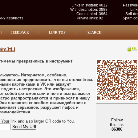
Links in system:
4012
Password
With description:
3888
Link
Commented:
3964
Self-de
Private links:
92
Spam com
MANY RESPECTS.
|
FEEDBACK
|
LINK TOP
|
SEARCH
u/mJtLi
нет-мемы превратились в инструмент
льзуетесь Интернетом, особенно,
ренностью предположить, что вы столкнётесь
ными картинками в VK или аккаунт
т поднять настроение. Эти изображения,
ют собой фотомонтажи и почти всегда имеют
ыстро распространяются и привносят в нашу
Они являются способом взаимодействия с
меивает серьезное, разрушает пафос и
взаимодействия.
Follow
Your link and also larger QR code to You.
this link
86386