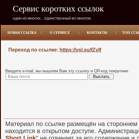
Сервис коротких ссылок
ОДИН ИЗ МНОГИХ... ЕДИНСТВЕННЫЙ ВО МНОГОМ.
НОВАЯ ССЫЛКА
|
О СЕРВИСЕ
|
КОНТАКТЫ
|
ТОП СС
Переход по ссылке:
https://ysl.su/fZyIf
Введите e-mail, мы вышлем Вам эту ссылку и QR-код покрупнее.
Материал по ссылке размещён на стороннем 
находится в открытом доступе. Администраци
Short Link
" не отвечает за его содержание и 