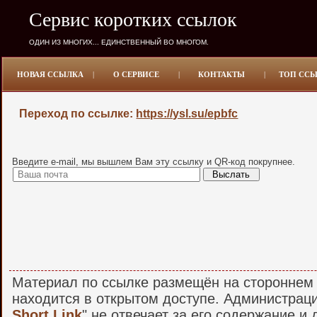
Сервис коротких ссылок
ОДИН ИЗ МНОГИХ... ЕДИНСТВЕННЫЙ ВО МНОГОМ.
НОВАЯ ССЫЛКА
|
О СЕРВИСЕ
|
КОНТАКТЫ
|
ТОП СС
Переход по ссылке:
https://ysl.su/epbfc
Введите e-mail, мы вышлем Вам эту ссылку и QR-код покрупнее.
Материал по ссылке размещён на стороннем 
находится в открытом доступе. Администраци
Short Link
" не отвечает за его содержание и 