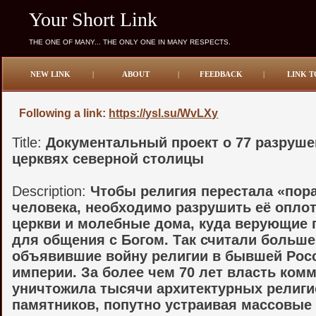
Your Short Link
THE ONE OF MANY... THE ONLY ONE IN MANY RESPECTS.
NEW LINK
|
ABOUT
|
FEEDBACK
|
LINK T
Following a link:
https://ysl.su/WvLXy
Title:
Документальный проект о 77 разруш
церквях северной столицы
Description:
Чтобы религия перестала «пор
человека, необходимо разрушить её опло
церкви и молебные дома, куда верующие 
для общения с Богом. Так считали больше
объявившие войну религии в бывшей Рос
империи. За более чем 70 лет власть ком
уничтожила тысячи архитектурных религ
памятников, попутно устраивая массовые