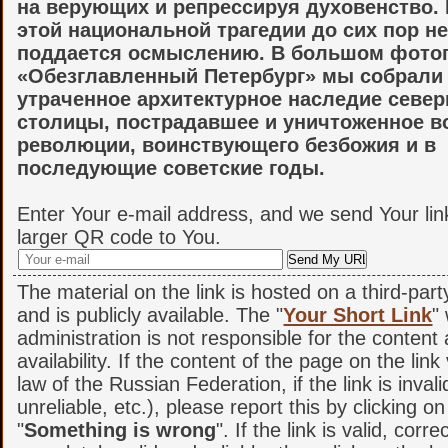
на верующих и репрессируя духовенство.
этой национальной трагедии до сих пор н
поддается осмыслению. В большом фото
«Обезглавленный Петербург» мы собрали
утраченное архитектурное наследие севе
столицы, пострадавшее и уничтоженное в
революции, воинствующего безбожия и в
последующие советские годы.
Enter Your e-mail address, and we send Your lin
larger QR code to You.
The material on the link is hosted on a third-par
and is publicly available. The "
Your Short Link
"
administration is not responsible for the content
availability. If the content of the page on the link
law of the Russian Federation, if the link is invali
unreliable, etc.), please report this by clicking o
"
Something is wrong
". If the link is valid, corr