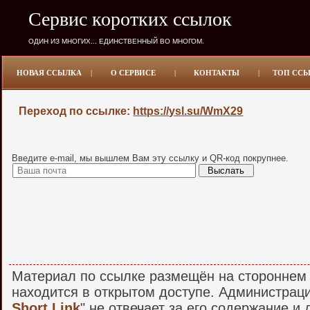
Сервис коротких ссылок
ОДИН ИЗ МНОГИХ... ЕДИНСТВЕННЫЙ ВО МНОГОМ.
НОВАЯ ССЫЛКА
|
О СЕРВИСЕ
|
КОНТАКТЫ
|
ТОП СС
Переход по ссылке:
https://ysl.su/WmX29
Введите e-mail, мы вышлем Вам эту ссылку и QR-код покрупнее.
Материал по ссылке размещён на стороннем 
находится в открытом доступе. Администраци
Short Link
" не отвечает за его содержание и 