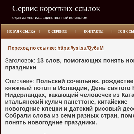
Сервис коротких ссылок
ОДИН ИЗ МНОГИХ... ЕДИНСТВЕННЫЙ ВО МНОГОМ.
НОВАЯ ССЫЛКА
|
О СЕРВИСЕ
|
КОНТАКТЫ
|
ТОП СС
Переход по ссылке:
https://ysl.su/Qy6uM
Заголовок:
13 слов, помогающих понять н
праздники
Описание:
Польский сочельник, рождестве
книжный потоп в Исландии, День святого 
Нидерландах, какающий человечек из Кат
итальянский кулич панеттоне, китайские
новогодние клецки и датский рисовый дес
Собрали слова из семи разных стран, по
понять новогодние праздники.