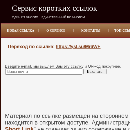
Сервис коротких ссылок
ОДИН ИЗ МНОГИХ... ЕДИНСТВЕННЫЙ ВО МНОГОМ.
НОВАЯ ССЫЛКА
|
О СЕРВИСЕ
|
КОНТАКТЫ
|
ТОП СС
Переход по ссылке:
https://ysl.su/Mr6WF
Введите e-mail, мы вышлем Вам эту ссылку и QR-код покрупнее.
Материал по ссылке размещён на стороннем 
находится в открытом доступе. Администраци
Short Link
" не отвечает за его содержание и 