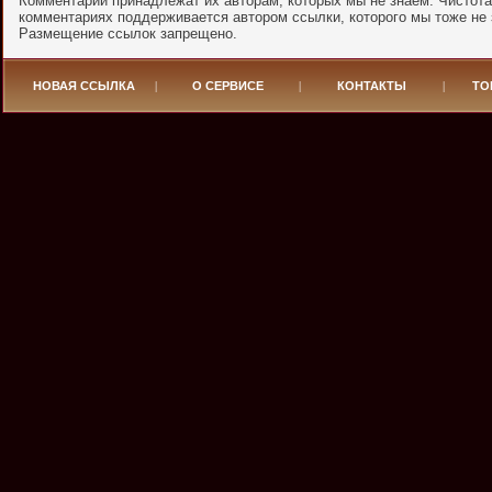
Комментарии принадлежат их авторам, которых мы не знаем. Чистота
комментариях поддерживается автором ссылки, которого мы тоже не 
Размещение ссылок запрещено.
НОВАЯ ССЫЛКА
|
О СЕРВИСЕ
|
КОНТАКТЫ
|
ТО