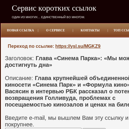
Сервис коротких ссылок
ОДИН ИЗ МНОГИХ... ЕДИНСТВЕННЫЙ ВО МНОГОМ.
НОВАЯ ССЫЛКА
|
О СЕРВИСЕ
|
КОНТАКТЫ
|
ТОП СС
Переход по ссылке:
https://ysl.su/MGKZ9
Заголовок:
Глава «Синема Парка»: «Мы мо
достигнуть дна»
Описание:
Глава крупнейшей объединенно
киносети «Синема Парк» и «Формула кино
Васясин в интервью РБК рассказал о поте
возвращения Голливуда, проблемах с
посещаемостью кинозалов и ценах на бил
Введите e-mail, мы вышлем Вам эту ссылку 
покрупнее.