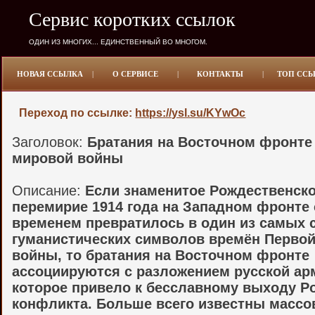
Сервис коротких ссылок
ОДИН ИЗ МНОГИХ... ЕДИНСТВЕННЫЙ ВО МНОГОМ.
НОВАЯ ССЫЛКА
|
О СЕРВИСЕ
|
КОНТАКТЫ
|
ТОП СС
Переход по ссылке:
https://ysl.su/KYwOc
Заголовок:
Братания на Восточном фронте
мировой войны
Описание:
Если знаменитое Рождественск
перемирие 1914 года на Западном фронте 
временем превратилось в один из самых
гуманистических символов времён Перво
войны, то братания на Восточном фронте
ассоциируются с разложением русской ар
которое привело к бесславному выходу Р
конфликта. Больше всего известны масс