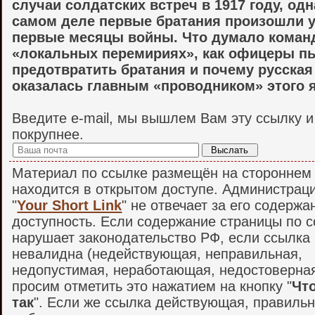
случаи солдатских встреч в 1917 году, одн
самом деле первые братания произошли у
первые месяцы войны. Что думало коман
«локальных перемириях», как офицеры п
предотвратить братания и почему русская
оказалась главным «проводником» этого 
Введите e-mail, мы вышлем Вам эту ссылку 
покрупнее.
Материал по ссылке размещён на стороннем 
находится в открытом доступе. Администрац
"
Your Short Link
" не отвечает за его содержа
доступность. Если содержание страницы по 
нарушает законодательство РФ, если ссылка
невалидна (недействующая, неправильная,
недопустимая, неработающая, недостоверная и
просим отметить это нажатием на кнопку "
Что
так
". Если же ссылка действующая, правильн