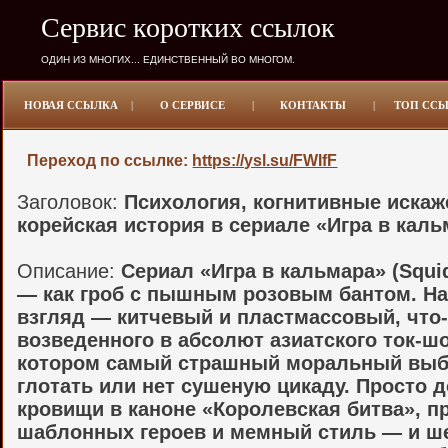
Сервис коротких ссылок
ОДИН ИЗ МНОГИХ... ЕДИНСТВЕННЫЙ ВО МНОГОМ.
НОВАЯ ССЫЛКА
|
О СЕРВИСЕ
|
КОНТАКТЫ
|
ТОП СС
Переход по ссылке:
https://ysl.su/FWIfF
Заголовок:
Психология, когнитивные искаж
корейская история в сериале «Игра в кал
Описание:
Сериал «Игра в кальмара» (Squi
— как гроб с пышным розовым бантом. Н
взгляд — китчевый и пластмассовый, что
возведенного в абсолют азиатского ток-шо
котором самый страшный моральный вы
глотать или нет сушеную цикаду. Просто 
кровищи в каноне «Королевская битва», п
шаблонных героев и мемный стиль — и ш