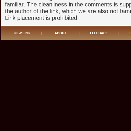
familiar. The cleanliness in the comments is sup
the author of the link, which we are also not famil
Link placement is prohibited.
NEW LINK
|
ABOUT
|
FEEDBACK
|