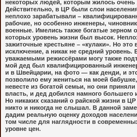
некоторых людей, которым жилось очень
Действительно, в ЦР были слои населени
неплохо зарабатывали – квалифицирован
рабочие, но особенно инженеры, чиновник
военные. Имелись также богатые зерном о
которых уровень жизни был высок. Непло
зажиточные крестьяне – «кулаки». Но это 
исключение, а никак не средний уровень. 
уважаемыми режиссёрами могу также под
мой дед был квалифицированный инженер
и в Швейцарии, на фото — как денди, и эт
позволило ему жениться на моей бабушке,
невесте из богатой семьи, но они приняли
власть, и дед добился намного большего и
Но никаких сказаний о райской жизни в ЦР
никто и никогда не слышал. В данной зам
дадим реальную оценку доходов населени
том числе для наглядности в современны
уровне цен.