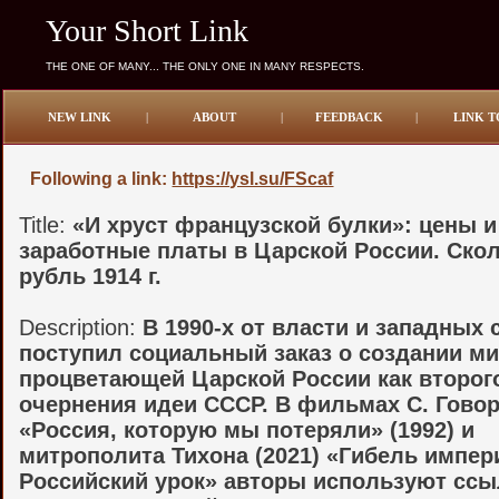
Your Short Link
THE ONE OF MANY... THE ONLY ONE IN MANY RESPECTS.
NEW LINK
|
ABOUT
|
FEEDBACK
|
LINK T
Following a link:
https://ysl.su/FScaf
Title:
«И хруст французской булки»: цены и
заработные платы в Царской России. Ско
рубль 1914 г.
Description:
В 1990-х от власти и западных
поступил социальный заказ о создании м
процветающей Царской России как второг
очернения идеи СССР. В фильмах С. Гово
«Россия, которую мы потеряли» (1992) и
митрополита Тихона (2021) «Гибель импер
Российский урок» авторы используют ссы