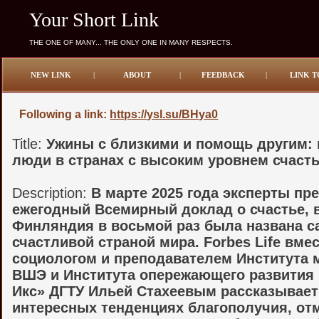
Your Short Link
THE ONE OF MANY... THE ONLY ONE IN MANY RESPECTS.
NEW LINK
|
ABOUT
|
FEEDBACK
|
LINK T
Following a link:
https://ysl.su/BHya0
Title:
Ужины с близкими и помощь другим: 
люди в странах с высоким уровнем счаст
Description:
В марте 2025 года эксперты пр
ежегодный Всемирный доклад о счастье, 
Финляндия в восьмой раз была названа с
счастливой страной мира. Forbes Life вмес
социологом и преподавателем Института 
ВШЭ и Института опережающего развития
Икс» ДГТУ Ильей Стахеевым рассказывает
интересных тенденциях благополучия, о