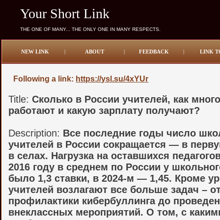
Your Short Link
THE ONE OF MANY... THE ONLY ONE IN MANY RESPECTS.
NEW LINK
|
ABOUT
|
FEEDBACK
|
LINK T
Following a link:
https://ysl.su/4xYUr
Title:
Сколько в России учителей, как мног
работают и какую зарплату получают?
Description:
Все последние годы число шк
учителей в России сокращается — в перв
в селах. Нагрузка на оставшихся педагогов
2016 году в среднем по России у школьно
было 1,3 ставки, в 2024-м — 1,45. Кроме ур
учителей возлагают все больше задач – о
профилактики кибербуллинга до проведе
внеклассных мероприятий. О том, с каким