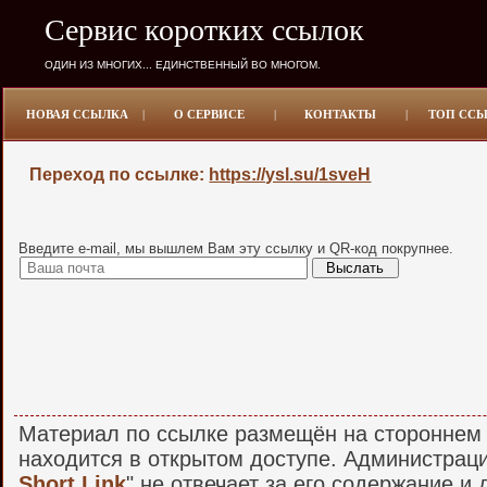
Сервис коротких ссылок
ОДИН ИЗ МНОГИХ... ЕДИНСТВЕННЫЙ ВО МНОГОМ.
НОВАЯ ССЫЛКА
|
О СЕРВИСЕ
|
КОНТАКТЫ
|
ТОП СС
Переход по ссылке:
https://ysl.su/1sveH
Введите e-mail, мы вышлем Вам эту ссылку и QR-код покрупнее.
Материал по ссылке размещён на стороннем 
находится в открытом доступе. Администраци
Short Link
" не отвечает за его содержание и 