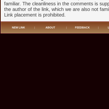
familiar. The cleanliness in the comments is sup
the author of the link, which we are also not famil
Link placement is prohibited.
NEW LINK
|
ABOUT
|
FEEDBACK
|