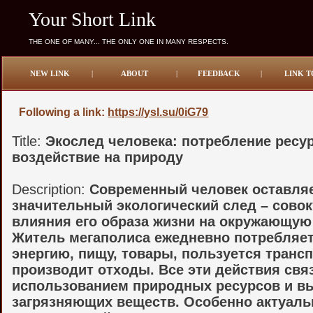
Your Short Link
THE ONE OF MANY... THE ONLY ONE IN MANY RESPECTS.
NEW LINK
|
ABOUT
|
FEEDBACK
|
LINK T
Following a link:
https://ysl.su/0iG79
Title:
Экослед человека: потребление ресу
воздействие на природу
Description:
Современный человек оставля
значительный экологический след – сово
влияния его образа жизни на окружающую
Житель мегаполиса ежедневно потребляет
энергию, пищу, товары, пользуется транс
производит отходы. Все эти действия свя
использованием природных ресурсов и в
загрязняющих веществ. Особенно актуаль