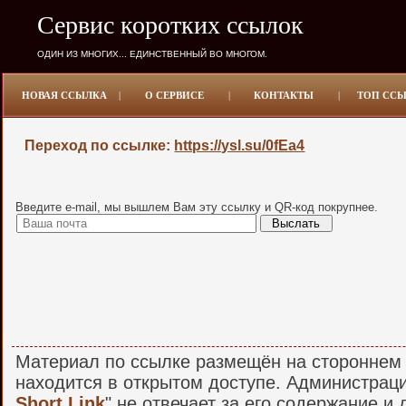
Сервис коротких ссылок
ОДИН ИЗ МНОГИХ... ЕДИНСТВЕННЫЙ ВО МНОГОМ.
НОВАЯ ССЫЛКА
|
О СЕРВИСЕ
|
КОНТАКТЫ
|
ТОП СС
Переход по ссылке:
https://ysl.su/0fEa4
Введите e-mail, мы вышлем Вам эту ссылку и QR-код покрупнее.
Материал по ссылке размещён на стороннем 
находится в открытом доступе. Администраци
Short Link
" не отвечает за его содержание и 